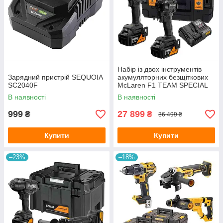
Набір із двох інструментів
Зарядний пристрій SEQUOIA
акумуляторних безщіткових
SC2040F
McLaren F1 TEAM SPECIAL
EDITION DeWALT
В наявності
В наявності
DCK2224MP2T
999
27 899
₴
₴
36 499 ₴
Купити
Купити
–23%
–18%