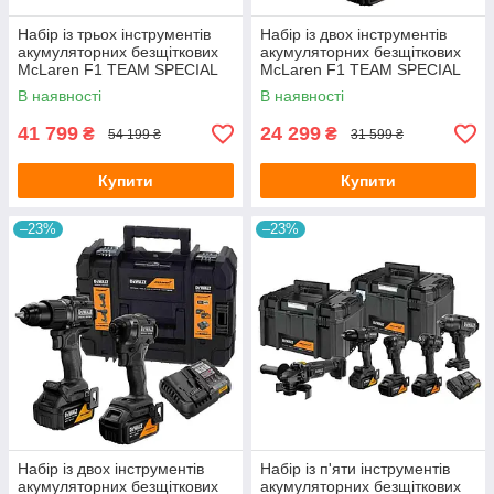
Набір із трьох інструментів
Набір із двох інструментів
акумуляторних безщіткових
акумуляторних безщіткових
McLaren F1 TEAM SPECIAL
McLaren F1 TEAM SPECIAL
EDITION DeWALT
EDITION DeWALT
В наявності
В наявності
DCK3222MP2T
DCK2222MM2T
41 799
24 299
₴
₴
54 199 ₴
31 599 ₴
Купити
Купити
–23%
–23%
Набір із двох інструментів
Набір із п'яти інструментів
акумуляторних безщіткових
акумуляторних безщіткових