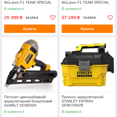
McLaren F1 TEAM SPECIAL
McLaren F1 TEAM SPECIAL
EDITION DeWALT
EDITION DeWALT
В наявності
В наявності
DCK2222MP2T
DCK5222MP3T
25 399
57 199
₴
₴
33 199 ₴
74 299 ₴
Купити
Купити
Пістолет цвяхозабивний
Пилосос акумуляторний
акумуляторний безщітковий
STANLEY FATMAX
DeWALT DCN692N
SFMCV002B
В наявності
В наявності