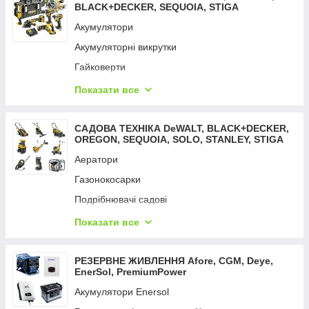
BLACK+DECKER, SEQUOIA, STIGA
Акумулятори
Акумуляторні викрутки
Гайковерти
Дрилі — шурупокрути
Показати все
Детектори неоднорідностей
Детектори тепла
САДОВА ТЕХНІКА DeWALT, BLACK+DECKER,
OREGON, SEQUOIA, SOLO, STANLEY, STIGA
Зарядні пристрої
Аератори
Вимірювальні інструменти
Газонокосарки
Фарбопульти
Подрібнювачі садові
Відбійні молотки
Кущорізи та ножиці
Показати все
Мультифункційний інструмент
Коси та тримери
Набори електроінструментів
Мийки високого тиску
РЕЗЕРВНЕ ЖИВЛЕННЯ Aforе, CGM, Deye,
Перфоратори
EnerSol, PremiumPower
Мотопомпи
Пили
Акумулятори Enersol
Насоси поверхневі
Пістолети цвяхозабивні та скобозабивні