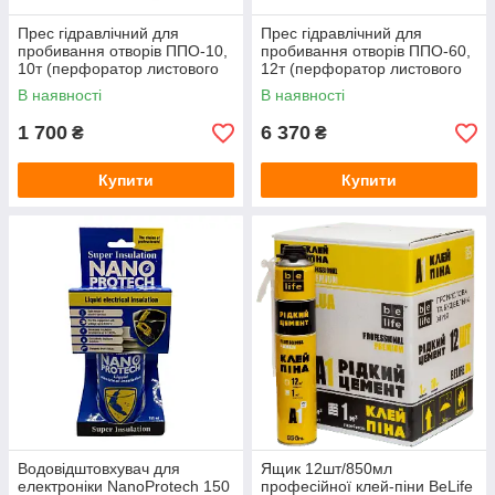
Резервуар для подачи воды
Прес гідравлічний для
Прес гідравлічний для
Инструмент Leister
пробивання отворів ППО-10,
пробивання отворів ППО-60,
Инструмент Rothenberger
10т (перфоратор листового
12т (перфоратор листового
металу, знімач
металу, знімач
В наявності
В наявності
Лестницы и стремянки
сайлентблоків)
сайлентблоків)
1 700
6 370
₴
₴
Купити
Купити
Водовідштовхувач для
Ящик 12шт/850мл
електроніки NanoProtech 150
професійної клей-піни BeLife