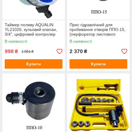
Плазморізи
Попкорниці
Пили алмазні настільні
Праски
Плиткорізи ручні
Таймер поливу AQUALIN
Прес гідравлічний для
Електрочайники
YL21026, кульовий клапан,
пробивання отворів ППО-15,
Приладдя вібраторів для бетону
Приладдя для пароочисників
3/4", цифровий контролер
(перфоратор листового
подачі води
Приладдя для затиральних машин
металу, знімач
В наявності
В наявності
сайлентблоків) 15т
Приладдя для віброплит
998
2 370
₴
₴
1 051 ₴
Приладдя для віброрейок
Купити
Купити
Засіб для компресорів
Приладдя для плиткорізів
Фільтри для пневматичного інструменту
Шланги для стисненого повітря
Пневматичний інструмент BOSTITCH
Пневматичний інструмент STANLEY
Верлильні верстати
Верхні точильні