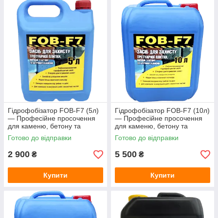
Зарядні станції
Метеостанції
Колориметри (вимірювачі кольору)
Товщиноміри
Вимірювання відстані і розмірів
Термологери
Аксесуари для кухні
Термогігрометри (RH)
Гідрофобізатор FOB-F7 (5л)
Гідрофобізатор FOB-F7 (10л)
Тестери електромагнітних полів (НЧ, ВЧ)
— Професійне просочення
— Професійне просочення
для каменю, бетону та
для каменю, бетону та
Курвіметри
тротуарної плитки (захист від
тротуарної плитки (захист від
Готово до відправки
Готово до відправки
висолів)
висолів)
Вологоміри зерна
2 900
5 500
₴
₴
Телеметрія, ендоскопи, бороскопи
Контроль вібрацій
Купити
Купити
Ручні принтери (маркіратори)
PH-електроди