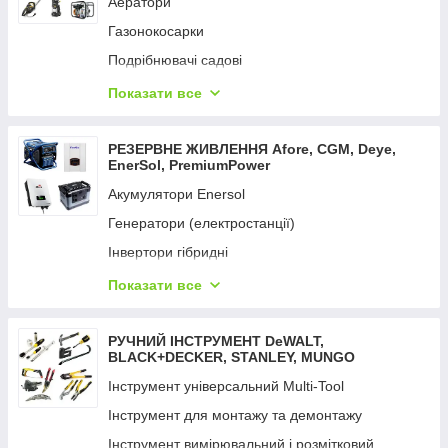
Аератори
Вимірювальні інструменти
Газонокосарки
Фарбопульти
Подрібнювачі садові
Відбійні молотки
Кущорізи та ножиці
Показати все
Мультифункційний інструмент
Коси та тримери
Набори електроінструментів
Мийки високого тиску
РЕЗЕРВНЕ ЖИВЛЕННЯ Aforе, CGM, Deye,
Перфоратори
EnerSol, PremiumPower
Мотопомпи
Пили
Акумулятори Enersol
Насоси поверхневі
Пістолети цвяхозабивні та скобозабивні
Генератори (електростанції)
Насоси заглибні
Пістолети гарячого повітря
Інвертори гібридні
Опрыскиватели
Пістолет для змащення й ущільнення
Портативний зарядний пристрій
Показати все
Обладнання для поливання UNIFLEX
Пістолети заклепувальні
Сонячна панель
Пили ланцюгові
Пістолети клейові
Сетевые удлинители
РУЧНИЙ ІНСТРУМЕНТ DeWALT,
Підмітальні машини
BLACK+DECKER, STANLEY, MUNGO
Підіймач вакуумний
Пилососи садові
Інструмент універсальний Multi-Tool
Пилососи
Райдери
Інструмент для монтажу та демонтажу
Радіоприймачі промислові
Розкидачі добрив
Інструмент вимірювальний і розмітковий