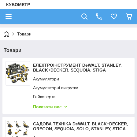
КУБОМЕТР
Товари
Товари
ЕЛЕКТРОІНСТРУМЕНТ DeWALT, STANLEY,
BLACK+DECKER, SEQUOIA, STIGA
Акумулятори
Акумуляторні викрутки
Гайковерти
Дрилі — шурупокрути
Показати все
Детектори неоднорідностей
Детектори тепла
САДОВА ТЕХНІКА DeWALT, BLACK+DECKER,
OREGON, SEQUOIA, SOLO, STANLEY, STIGA
Зарядні пристрої