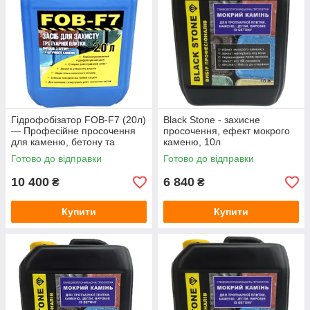
Гідрофобізатор FOB-F7 (20л)
Black Stone - захисне
— Професійне просочення
просочення, ефект мокрого
для каменю, бетону та
каменю, 10л
тротуарної плитки (захист від
Готово до відправки
Готово до відправки
висолів)
10 400
6 840
₴
₴
Купити
Купити