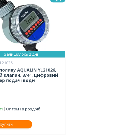
Залишилось 2 дні
L21026
поливу AQUALIN YL21026,
й клапан, 3/4", цифровий
ер подачі води
ті
Оптом і в роздріб
Купити