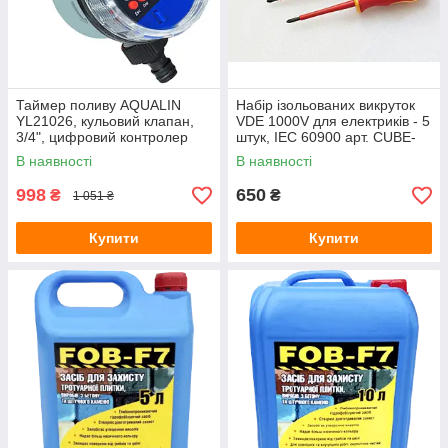
Зарядні станції
Метеостанції
Колориметри (вимірювачі кольору)
Товщиноміри
Таймер поливу AQUALIN
Набір ізольованих викруток
YL21026, кульовий клапан,
VDE 1000V для електриків - 5
Вимірювання відстані і розмірів
3/4", цифровий контролер
штук, IEC 60900 арт. CUBE-
Термологери
подачі води
1000/5
В наявності
В наявності
Аксесуари для кухні
998
650
₴
₴
1 051 ₴
Термогігрометри (RH)
Купити
Тестери електромагнітних полів (НЧ, ВЧ)
Купити
Курвіметри
Вологоміри зерна
Телеметрія, ендоскопи, бороскопи
Контроль вібрацій
Ручні принтери (маркіратори)
PH-електроди