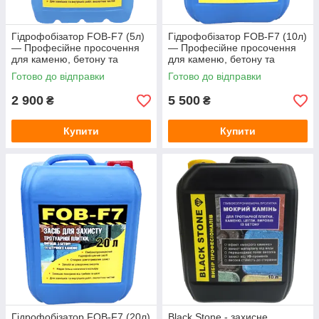
Гідрофобізатор FOB-F7 (5л)
Гідрофобізатор FOB-F7 (10л)
— Професійне просочення
— Професійне просочення
для каменю, бетону та
для каменю, бетону та
тротуарної плитки (захист від
тротуарної плитки (захист від
Готово до відправки
Готово до відправки
висолів)
висолів)
2 900
5 500
₴
₴
Купити
Купити
Гідрофобізатор FOB-F7 (20л)
Black Stone - захисне