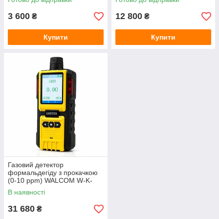
3 600
12 800
₴
₴
Купити
Купити
Газовий детектор
формальдегіду з прокачкою
(0-10 ppm) WALCOM W-K-
600 (CH2O)
В наявності
31 680
₴