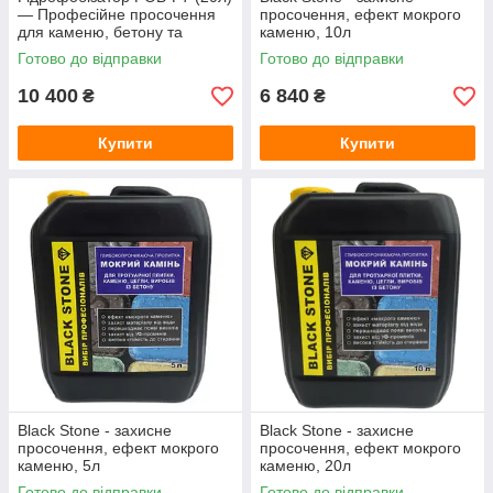
— Професійне просочення
просочення, ефект мокрого
для каменю, бетону та
каменю, 10л
тротуарної плитки (захист від
Готово до відправки
Готово до відправки
висолів)
10 400
6 840
₴
₴
Купити
Купити
Black Stone - захисне
Black Stone - захисне
просочення, ефект мокрого
просочення, ефект мокрого
каменю, 5л
каменю, 20л
Готово до відправки
Готово до відправки