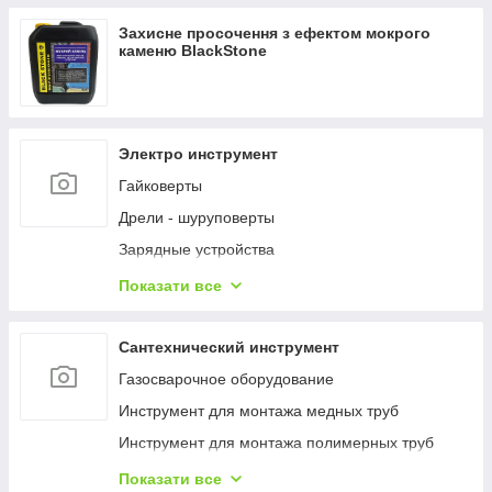
Термогігрометри (RH)
Захисне просочення з ефектом мокрого
Вологоміри деревини
каменю BlackStone
Вологоміри
Дощоміри
NPK, елементний склад ґрунту
Электро инструмент
Температура ґрунту
Гайковерты
Вологість ґрунту
Дрели - шуруповерты
Люмінометр
Зарядные устройства
Мікроскопи
Наборы электроинструментов
Показати все
Мутноміри (каламутноміри)
Пилы
Фотоколориметри
Пистолеты гвоздозабивные и скобозабивные
Сантехнический инструмент
Хлорометри
Пылесосы
Газосварочное оборудование
Індикаторний папір, тести для експрес-аналізу
Шлифмашины
Инструмент для монтажа медных труб
Рефрактометри
Шуруповерты
Инструмент для монтажа полимерных труб
Тестери електричного обладнання
Инструмент для монтажа стальных труб
Показати все