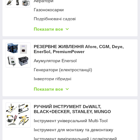
Аератори
Вимірювальні інструменти
Газонокосарки
Фарбопульти
Подрібнювачі садові
Відбійні молотки
Кущорізи та ножиці
Показати все
Мультифункційний інструмент
Коси та тримери
Набори електроінструментів
Мийки високого тиску
РЕЗЕРВНЕ ЖИВЛЕННЯ Aforе, CGM, Deye,
Перфоратори
EnerSol, PremiumPower
Мотопомпи
Пили
Акумулятори Enersol
Насоси поверхневі
Пістолети цвяхозабивні та скобозабивні
Генератори (електростанції)
Насоси заглибні
Пістолети гарячого повітря
Інвертори гібридні
Опрыскиватели
Пістолет для змащення й ущільнення
Портативний зарядний пристрій
Показати все
Обладнання для поливання UNIFLEX
Пістолети заклепувальні
Сонячна панель
Пили ланцюгові
Пістолети клейові
Сетевые удлинители
РУЧНИЙ ІНСТРУМЕНТ DeWALT,
Підмітальні машини
BLACK+DECKER, STANLEY, MUNGO
Підіймач вакуумний
Пилососи садові
Інструмент універсальний Multi-Tool
Пилососи
Райдери
Інструмент для монтажу та демонтажу
Радіоприймачі промислові
Розкидачі добрив
Інструмент вимірювальний і розмітковий