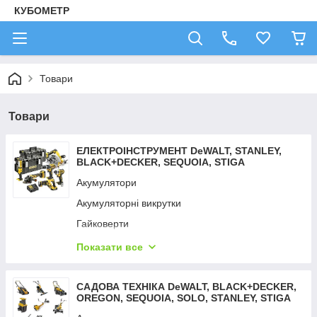
КУБОМЕТР
Товари
Товари
ЕЛЕКТРОІНСТРУМЕНТ DeWALT, STANLEY,
BLACK+DECKER, SEQUOIA, STIGA
Акумулятори
Акумуляторні викрутки
Гайковерти
Дрилі — шурупокрути
Показати все
Детектори неоднорідностей
Детектори тепла
САДОВА ТЕХНІКА DeWALT, BLACK+DECKER,
OREGON, SEQUOIA, SOLO, STANLEY, STIGA
Зарядні пристрої