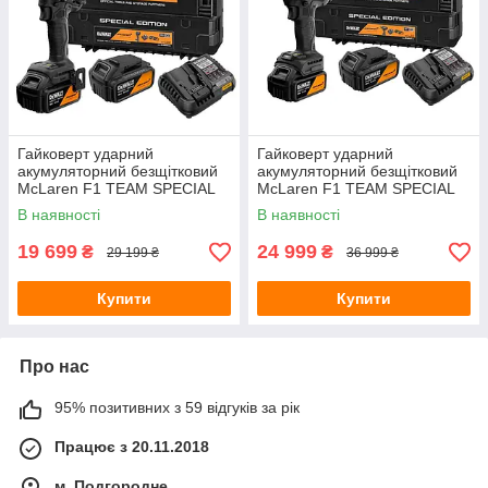
Гайковерт ударний
Гайковерт ударний
акумуляторний безщітковий
акумуляторний безщітковий
McLaren F1 TEAM SPECIAL
McLaren F1 TEAM SPECIAL
EDITION DeWALT
EDITION DeWALT
В наявності
В наявності
DCF92MP2T
DCF99MP2T
19 699
24 999
₴
₴
29 199 ₴
36 999 ₴
Купити
Купити
Про нас
95% позитивних з 59 відгуків за рік
Працює з 20.11.2018
м. Подгородне