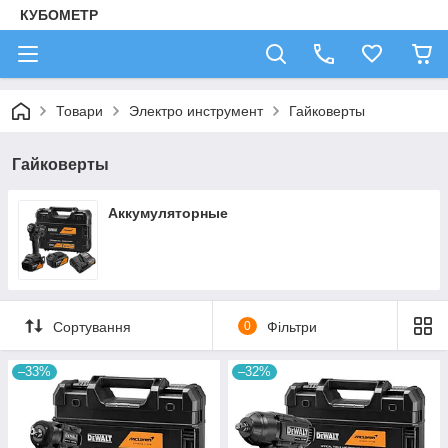
КУБОМЕТР
Товари
Электро инструмент
Гайковерты
Гайковерты
Аккумуляторные
Сортування
0
Фільтри
–33%
–32%