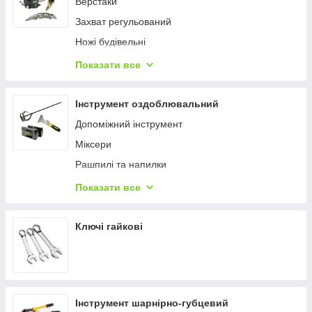
Верстаки
Захват регульований
Ножі будівельні
Ножівки, пили, лобзики
Показати все
Ножиці ручні
Склорізи
Інструмент оздоблювальний
Струбцини
Допоміжний інструмент
Стільці
Міксери
Тиски
Рашпилі та напилки
Труборези
Рубанки ручні
Показати все
Шкребки та шпателі
Ключі гайкові
Інструмент шарнірно-губцевий