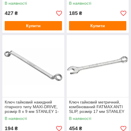
4-87-806
В наявності
В наявності
427
185
₴
₴
Купити
Купити
Ключ гайковий накидний
Ключ гайковий метричний,
гітарного типу MAXI-DRIVE,
комбінований FATMAX ANTI
розмір 8 х 9 мм STANLEY 1-
SLIP, розмір 17 мм STANLEY
87-802
FMMT13040-0
В наявності
В наявності
194
454
₴
₴