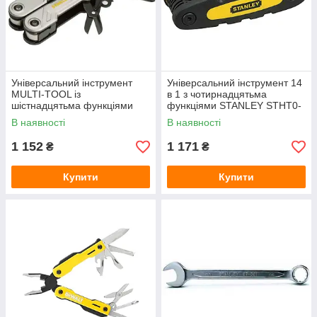
Універсальний інструмент
Універсальний інструмент 14
MULTI-TOOL із
в 1 з чотирнадцятьма
шістнадцятьма функціями
функціями STANLEY STHT0-
STANLEY FMHT0-72414
70695
В наявності
В наявності
1 152
1 171
₴
₴
Купити
Купити