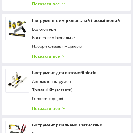
Ключі заклепувальні
Показати все
Молотки
Кувалди
Інструмент вимірювальний і розмітковий
Викрутки
Вологомери
Стамески
Колесо вимірювальне
Степлери
Набори олівців і маркерів
Сокири
Рейсмуси
Показати все
Киянка
Рулетки
Вугілля
Інструмент для автомобілістів
Уровни
Автомото інструмент
Порошок крейдяний
Тримачі біт (вставок)
Шнури розміткові
Головки торцеві
Наколінники
Показати все
Ручки та подовжувачі
Інструмент різальний і затискний