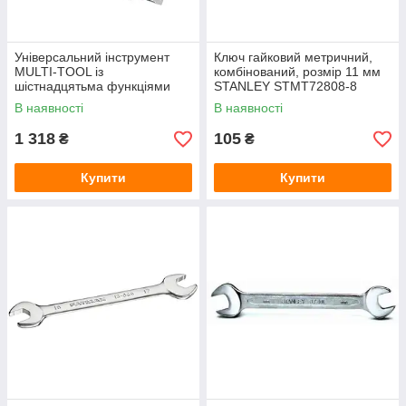
Універсальний інструмент
Ключ гайковий метричний,
MULTI-TOOL із
комбінований, розмір 11 мм
шістнадцятьма функціями
STANLEY STMT72808-8
DeWALT DWHT0-71843
В наявності
В наявності
1 318
105
₴
₴
Купити
Купити