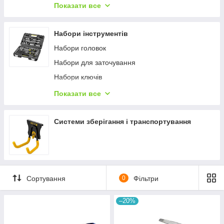
Колеса для візків
Леза для рашпилю
Показати все
Скоби для степлера
Полотна ножові
Набори інструментів
Термоклей
Набори головок
Набори для заточування
Набори ключів
Набори надфілів
Показати все
Набори напилків
Набори викруток
Системи зберігання і транспортування
Набори плоскогубців
Набори рашпилей
Набори стамесок
Сортування
0
Фільтри
Набори універсальні
–20%