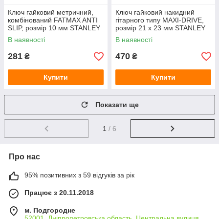
Ключ гайковий метричний,
Ключ гайковий накидний
комбінований FATMAX ANTI
гітарного типу MAXI-DRIVE,
SLIP, розмір 10 мм STANLEY
розмір 21 х 23 мм STANLEY
FMMT13033-0
1-87-809
В наявності
В наявності
281
470
₴
₴
Купити
Купити
Показати ще
1
/ 6
Про нас
95% позитивних з 59 відгуків за рік
Працює з 20.11.2018
м. Подгородне
52001, Дніпропетровська область, Центральна вулиця,