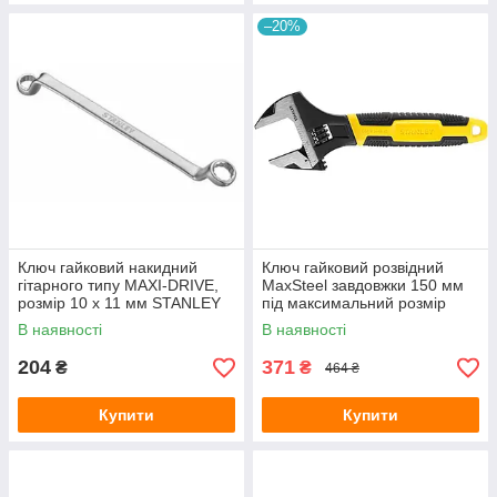
–20%
Ключ гайковий накидний
Ключ гайковий розвідний
гітарного типу MAXI-DRIVE,
MaxSteel завдовжки 150 мм
розмір 10 х 11 мм STANLEY
під максимальний розмір
1-13-323
гайки 26 мм STANLEY 0-90-
В наявності
В наявності
947
204
371
₴
₴
464 ₴
Купити
Купити