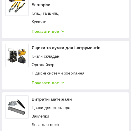
Болторізи
Кліщі та щипці
Кусачки
Пасатижі
Показати все
Плоскогубці
Ящики та сумки для інструментів
К÷зли складані
Органайзер
Підвісні системи зберігання
Поясни сумки
Показати все
Рюкзаки
Сумки для інструментів
Витратні матеріали
Візки транспортувальні
Цвяхи для степлера
Чохли
Заклепки
Ящики для інструментів
Леза для ножів