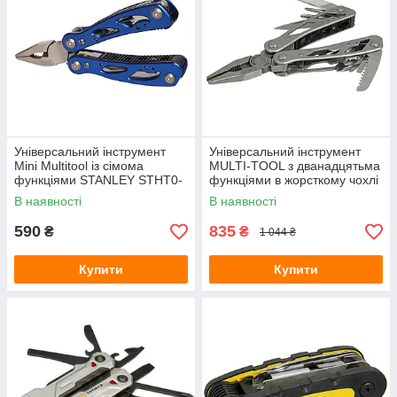
Універсальний інструмент
Універсальний інструмент
Mini Multitool із сімома
MULTI-TOOL з дванадцятьма
функціями STANLEY STHT0-
функціями в жорсткому чохлі
70648
для поясного носіння
В наявності
В наявності
STANLEY 0-84-519
590
835
₴
₴
1 044 ₴
Купити
Купити