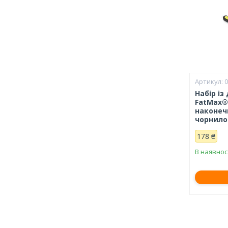
0
Набір із
FatMax®
наконеч
чорнило
178 ₴
В наявнос