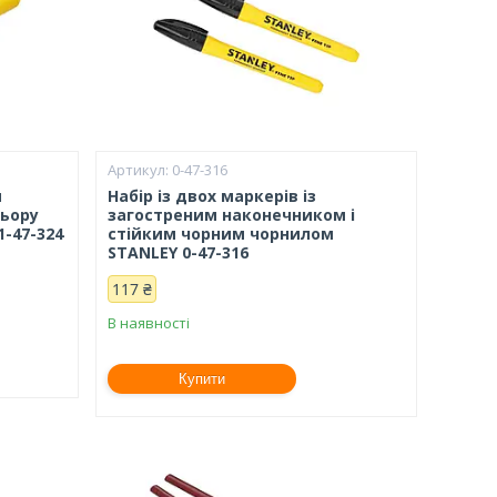
0-47-316
м
Набір із двох маркерів із
льору
загостреним наконечником і
-47-324
стійким чорним чорнилом
STANLEY 0-47-316
117 ₴
В наявності
Купити