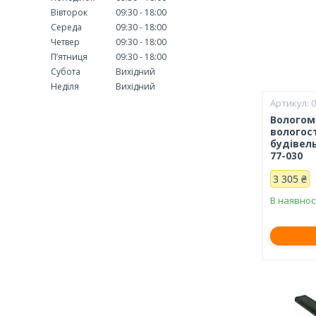
Вівторок
09:30
18:00
Середа
09:30
18:00
Четвер
09:30
18:00
Пʼятниця
09:30
18:00
Субота
Вихідний
Неділя
Вихідний
0
Вологом
вологос
будівель
77-030
3 305 ₴
В наявнос