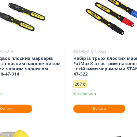
-47-314
0-47-322
 двох плоских маркерів
Набір із трьох плоских мар
 з плоским наконечником
FatMax® з гострим након
ими чорним чорнилом
і стійкими чорнилами STAN
0-47-314
47-322
267 ₴
ті
В наявності
Купити
Купити