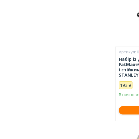
0
Набір із
FatMax®
і стійк
STANLEY 
193 ₴
В наявнос