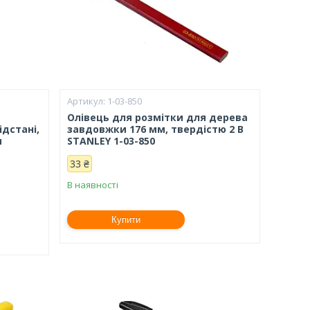
1-03-850
Олівець для розмітки для дерева
дстані,
завдовжки 176 мм, твердістю 2 В
м
STANLEY 1-03-850
33 ₴
В наявності
Купити