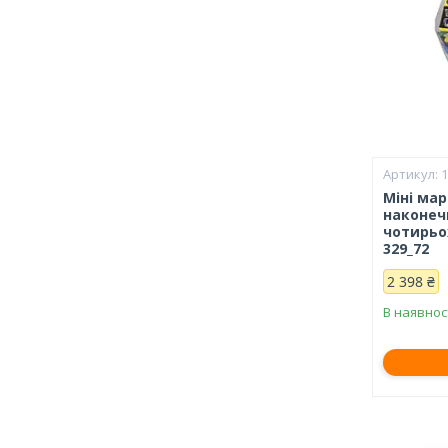
1
Міні ма
наконеч
чотирьох
329_72
2 398 ₴
В наявнос