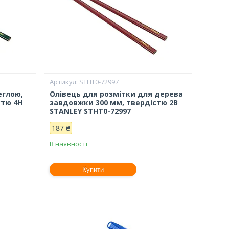
STHT0-72997
еглою,
Олівець для розмітки для дерева
стю 4H
завдовжки 300 мм, твердістю 2В
STANLEY STHT0-72997
187 ₴
В наявності
Купити