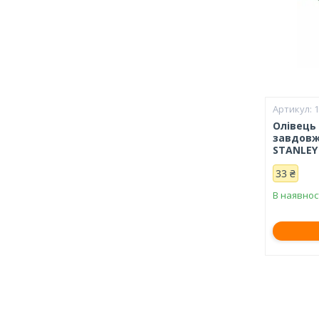
1
Олівець
завдовж
STANLEY 
33 ₴
В наявнос