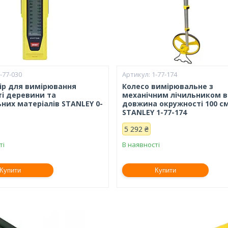
-77-030
1-77-174
ір для вимірювання
Колесо вимірювальне з
ті деревини та
механічним лічильником ві
них матеріалів STANLEY 0-
довжина окружності 100 с
STANLEY 1-77-174
5 292 ₴
ті
В наявності
Купити
Купити