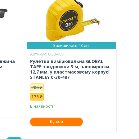
Залишилось 43 дні
0-30-487
овжина
Рулетка вимірювальна GLOBAL
м
TAPE завдовжки 3 м, завширшки
12,7 мм, у пластмасовому корпусі
STANLEY 0-30-487
206 ₴
175 ₴
В наявності
Купити