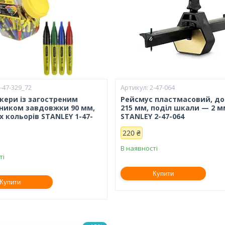
-47-329_72
2-47-064
ркери із загостреним
Рейсмус пластмасовий, д
ником завдовжки 90 мм,
215 мм, поділ шкали — 2 м
 кольорів STANLEY 1-47-
STANLEY 2-47-064
220 ₴
В наявності
ті
Купити
Купити