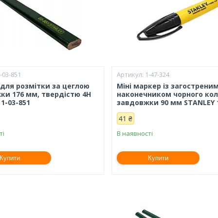
-03-851
1-47-324
 для розмітки за цеглою
Міні маркер із загострени
ки 176 мм, твердістю 4H
наконечником чорного ко
1-03-851
завдовжки 90 мм STANLEY 1
41 ₴
ті
В наявності
Купити
Купити