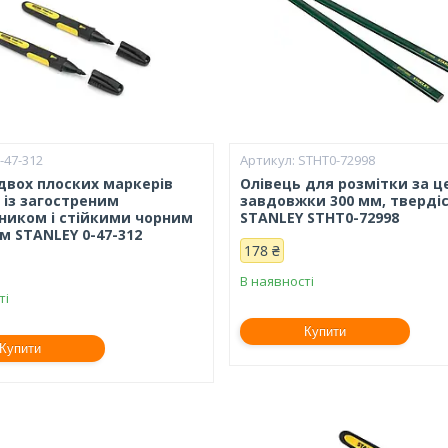
-47-312
STHT0-72998
 двох плоских маркерів
Олівець для розмітки за ц
 із загостреним
завдовжки 300 мм, тверді
ником і стійкими чорним
STANLEY STHT0-72998
м STANLEY 0-47-312
178 ₴
В наявності
ті
Купити
Купити