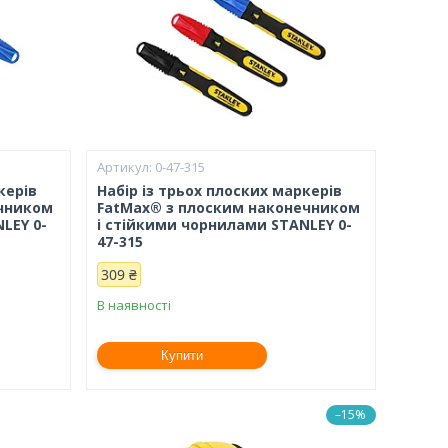
0-47-315
керів
Набір із трьох плоских маркерів
ечником
FatMax® з плоским наконечником
LEY 0-
і стійкими чорнилами STANLEY 0-
47-315
309 ₴
В наявності
Купити
–15%