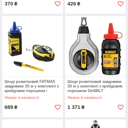
370
426
₴
₴
Шнур розмітковий FATMAX
Шнур розмітковий завдовжки
завдовжки 30 м у комплекті з
30 м у комплекті з крейдовим
крейдовим порошком і
порошком DeWALT
підвісним урівнем STANLEY
DWHT47408-0
Немає в наявності
Немає в наявності
0-47-681
689
1 371
₴
₴