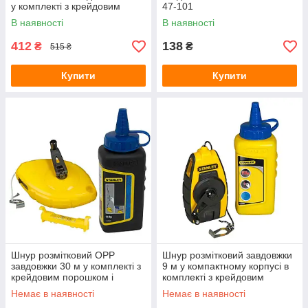
у комплекті з крейдовим
47-101
порошком і підвісним рівнем
В наявності
В наявності
STANLEY 0-47-465
412
138
₴
₴
515 ₴
Купити
Купити
Шнур розмітковий OPP
Шнур розмітковий завдовжки
завдовжки 30 м у комплекті з
9 м у компактному корпусі в
крейдовим порошком і
комплекті з крейдовим
підвісним рівнем STANLEY 0-
порошком STANLEY STHT0-
Немає в наявності
Немає в наявності
47-443
47244