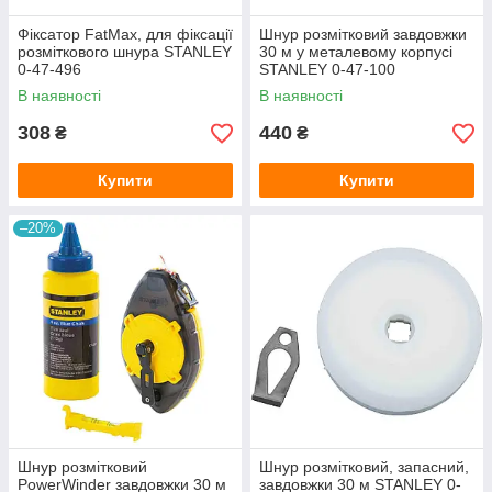
Фіксатор FatMax, для фіксації
Шнур розмітковий завдовжки
розміткового шнура STANLEY
30 м у металевому корпусі
0-47-496
STANLEY 0-47-100
В наявності
В наявності
308
440
₴
₴
Купити
Купити
–20%
Шнур розмітковий
Шнур розмітковий, запасний,
PowerWinder завдовжки 30 м
завдовжки 30 м STANLEY 0-