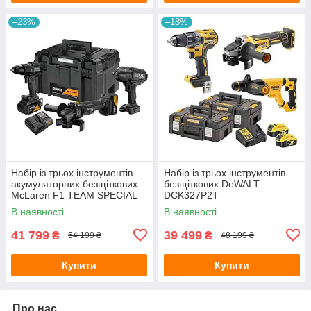
–23%
–18%
Набір із трьох інструментів
Набір із трьох інструментів
акумуляторних безщіткових
безщіткових DeWALT
McLaren F1 TEAM SPECIAL
DCK327P2T
EDITION DeWALT
В наявності
В наявності
DCK3222MP2T
41 799
39 499
₴
₴
54 199 ₴
48 199 ₴
Купити
Купити
Про нас