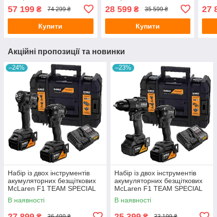
TEAM SPECIAL EDITION
TEAM LIMITED EDITION
TEA
57 199
28 599
27 
₴
₴
74 299 ₴
35 599 ₴
DeWALT DCK5222MP3T
DeWALT DCK200MP2T
DeW
Купити
Купити
Акційні пропозиції та новинки
–24%
–23%
Набір із двох інструментів
Набір із двох інструментів
акумуляторних безщіткових
акумуляторних безщіткових
McLaren F1 TEAM SPECIAL
McLaren F1 TEAM SPECIAL
EDITION DeWALT
EDITION DeWALT
В наявності
В наявності
DCK2224MP2T
DCK2222MP2T
27 899
25 399
₴
₴
36 499 ₴
33 199 ₴