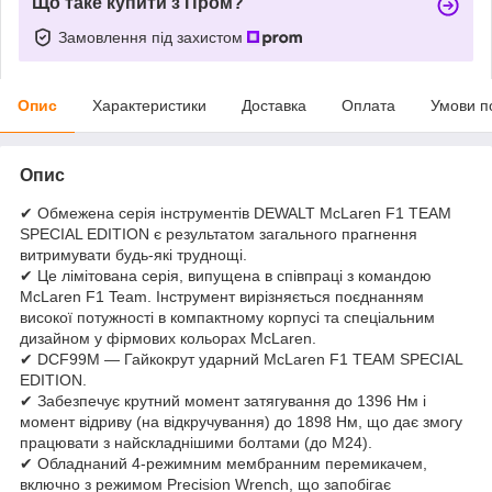
Що таке купити з Пром?
Замовлення під захистом
Опис
Характеристики
Доставка
Оплата
Умови п
Опис
✔ Обмежена серія інструментів DEWALT McLaren F1 TEAM
SPECIAL EDITION є результатом загального прагнення
витримувати будь-які труднощі.
✔ Це лімітована серія, випущена в співпраці з командою
McLaren F1 Team. Інструмент вирізняється поєднанням
високої потужності в компактному корпусі та спеціальним
дизайном у фірмових кольорах McLaren.
✔ DCF99M — Гайкокрут ударний McLaren F1 TEAM SPECIAL
EDITION.
✔ Забезпечує крутний момент затягування до 1396 Нм і
момент відриву (на відкручування) до 1898 Нм, що дає змогу
працювати з найскладнішими болтами (до M24).
✔ Обладнаний 4-режимним мембранним перемикачем,
включно з режимом Precision Wrench, що запобігає