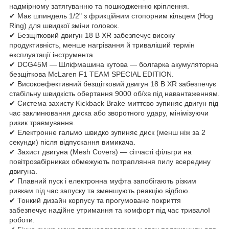
надмірному затягуванню та пошкодженню кріплення.
✔ Має шпиндель 1/2" з фрикційним стопорним кільцем (Hog
Ring) для швидкої зміни головок.
✔ Безщітковий двигун 18 В XR забезпечує високу
продуктивність, менше нагрівання й триваліший термін
експлуатації інструмента.
✔ DCG45M — Шліфмашина кутова — болгарка акумуляторна
безщіткова McLaren F1 TEAM SPECIAL EDITION.
✔ Високоефективний безщітковий двигун 18 В XR забезпечує
стабільну швидкість обертання 9000 об/хв під навантаженням.
✔ Система захисту Kickback Brake миттєво зупиняє двигун під
час заклинювання диска або зворотного удару, мінімізуючи
ризик травмування.
✔ Електронне гальмо швидко зупиняє диск (менш ніж за 2
секунди) після відпускання вимикача.
✔ Захист двигуна (Mesh Covers) — сітчасті фільтри на
повітрозабірниках обмежують потрапляння пилу всередину
двигуна.
✔ Плавний пуск і електронна муфта запобігають різким
ривкам під час запуску та зменшують реакцію відбою.
✔ Тонкий дизайн корпусу та прогумоване покриття
забезпечує надійне утримання та комфорт під час тривалої
роботи.