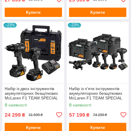
Купити
Купити
–23%
–23%
Набір із двох інструментів
Набір із п'яти інструментів
акумуляторних безщіткових
акумуляторних безщіткових
McLaren F1 TEAM SPECIAL
McLaren F1 TEAM SPECIAL
EDITION DeWALT
EDITION DeWALT
В наявності
В наявності
DCK2222MM2T
DCK5222MP3T
24 299
57 199
₴
₴
31 599 ₴
74 299 ₴
Купити
Купити