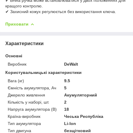
✔ Бічна ручка може встановлюватися у двох положеннях для
кращого контролю.
✔ Захисний кожух регулюється без використання ключа.
Приховати
Характеристики
Основні
Виробник
DeWalt
Користувальницькі характеристики
Вага (кг)
9.5
Ємність акумулятора, Ач
5
Джерело живлення
Акумуляторний
Кількість у наборі, шт.
2
Напруга акумулятора (В)
18
Країна-виробник
Чеська Республіка
Тип акумулятора
Li-Ion
Тип двигуна
безщітковий