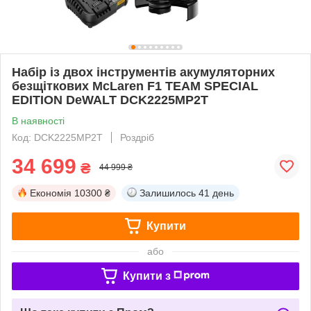
Набір із двох інструментів акумуляторних
безщіткових McLaren F1 TEAM SPECIAL
EDITION DeWALT DCK2225MP2T
В наявності
Код: DCK2225MP2T
Роздріб
34 699
₴
44 999 ₴
Економія
10300 ₴
Залишилось
41 день
Купити
або
Купити з