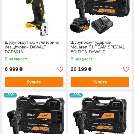
Шурупокрут акумуляторний
Шурупокрут ударний
безщітковий DeWALT
McLaren F1 TEAM SPECIAL
DCF601N
EDITION DeWALT
DCF86MM1T
В наявності
В наявності
6 999
20 199
₴
₴
Купити
Купити
–30%
–30%