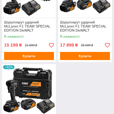
Шурупокрут ударний
Шурупокрут ударний
McLaren F1 TEAM SPECIAL
McLaren F1 TEAM SPECIAL
EDITION DeWALT
EDITION DeWALT
DCF86MP1T
DCF86MM2T
В наявності
В наявності
15 199
17 899
₴
₴
21 699 ₴
25 599 ₴
Купити
Купити
–31%