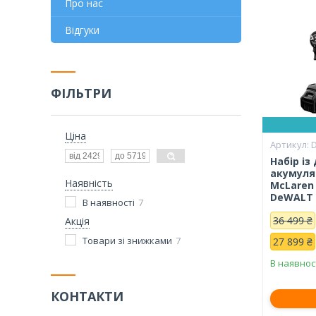
Про нас
Відгуки
ФІЛЬТРИ
Ціна
Набір із
акумуля
Наявність
McLaren 
DeWALT 
В наявності
7
36 499 ₴
Акція
Товари зі знижками
7
27 899 ₴
В наявнос
КОНТАКТИ