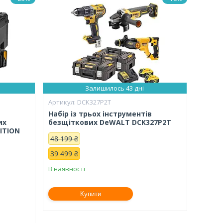
Залишилось 43 дні
DCK327P2T
Набір із трьох інструментів
их
безщіткових DeWALT DCK327P2T
DITION
48 199 ₴
39 499 ₴
В наявності
Купити