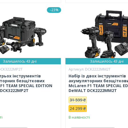
–23%
Залишилось 43 дні
Залишилось 43 дні
DCK3222MP2T
DCK2222MM2T
 трьох інструментів
Набір із двох інструментів
торних безщіткових
акумуляторних безщітков
F1 TEAM SPECIAL EDITION
McLaren F1 TEAM SPECIAL E
DCK3222MP2T
DeWALT DCK2222MM2T
31 599 ₴
24 299 ₴
ті
В наявності