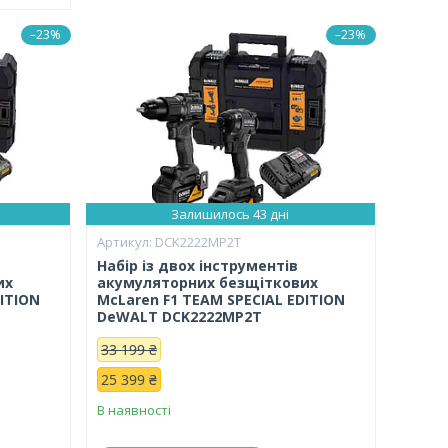
–23%
–23%
Залишилось 43 дні
DCK2222MP2T
Набір із двох інструментів
их
акумуляторних безщіткових
DITION
McLaren F1 TEAM SPECIAL EDITION
DeWALT DCK2222MP2T
33 199 ₴
25 399 ₴
В наявності