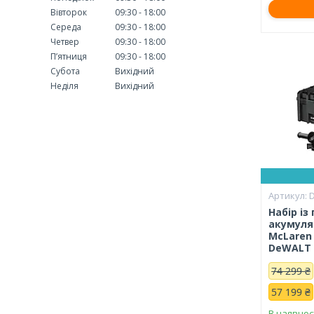
Вівторок
09:30
18:00
Середа
09:30
18:00
Четвер
09:30
18:00
Пʼятниця
09:30
18:00
Субота
Вихідний
Неділя
Вихідний
Набір із
акумуля
McLaren 
DeWALT 
74 299 ₴
57 199 ₴
В наявнос