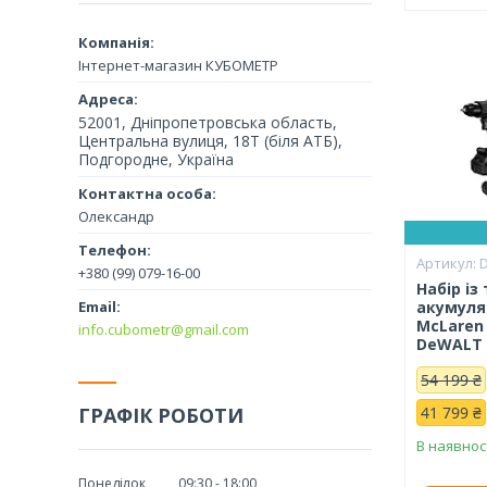
Інтернет-магазин КУБОМЕТР
52001, Дніпропетровська область,
Центральна вулиця, 18Т (біля АТБ),
Подгородне, Україна
Олександр
+380 (99) 079-16-00
Набір із
акумуля
McLaren 
info.cubometr@gmail.com
DeWALT 
54 199 ₴
ГРАФІК РОБОТИ
41 799 ₴
В наявнос
Понеділок
09:30
18:00