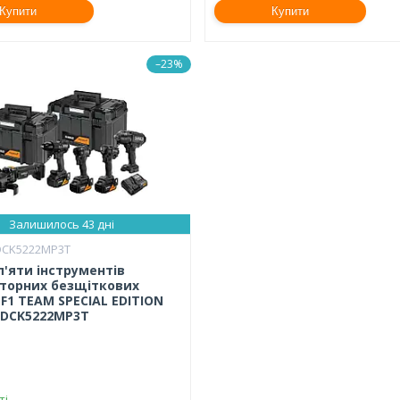
Купити
Купити
–23%
Залишилось 43 дні
DCK5222MP3T
 п'яти інструментів
торних безщіткових
F1 TEAM SPECIAL EDITION
DCK5222MP3T
ті