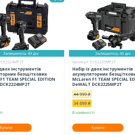
Залишилось 43 дні
Залишилось 43 дні
DCK2224MP2T
DCK2225MP2T
 двох інструментів
Набір із двох інструментів
торних безщіткових
акумуляторних безщітков
F1 TEAM SPECIAL EDITION
McLaren F1 TEAM SPECIAL E
DCK2224MP2T
DeWALT DCK2225MP2T
44 999 ₴
34 699 ₴
ті
В наявності
Купити
Купити