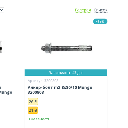
Галерея
Список
–19%
Залишилось 43 дні
3200808
м
Анкер-болт m2 8х80/10 Mungo
Mungo
3200808
26 ₴
21 ₴
В наявності