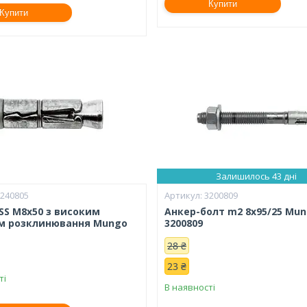
Купити
Купити
Залишилось 43 дні
1240805
3200809
SS M8x50 з високим
Анкер-болт m2 8х95/25 Mu
м розклинювання Mungo
3200809
28 ₴
23 ₴
ті
В наявності