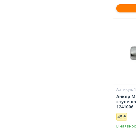
Анкер M
ступене
1241006
45 ₴
В наявнос