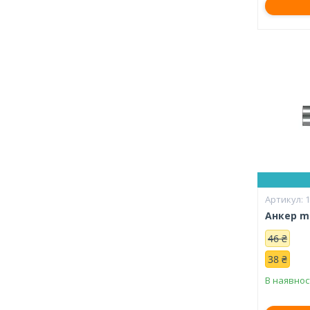
Анкер m2
46 ₴
38 ₴
В наявнос