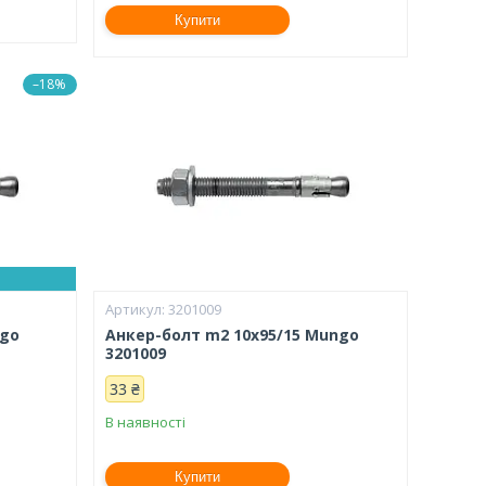
Купити
–18%
3201009
ngo
Анкер-болт m2 10х95/15 Mungo
3201009
33 ₴
В наявності
Купити