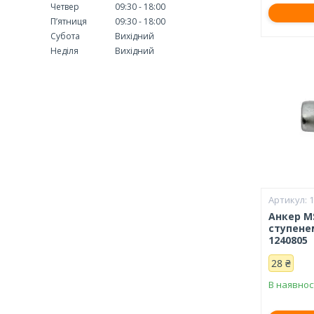
Четвер
09:30
18:00
Пʼятниця
09:30
18:00
Субота
Вихідний
Неділя
Вихідний
Анкер M
ступене
1240805
28 ₴
В наявнос