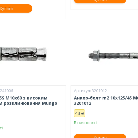
Купити
1241006
3201012
SS M10x60 з високим
Анкер-болт m2 10х125/45 
м розклинювання Mungo
3201012
43 ₴
В наявності
ті