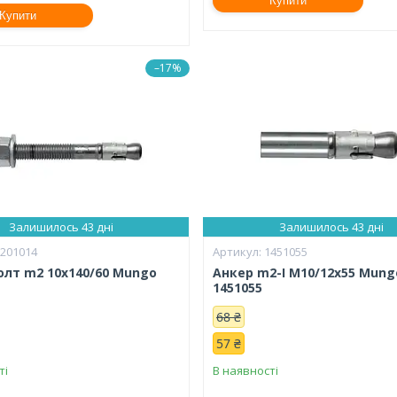
Купити
Купити
–17%
Залишилось 43 дні
Залишилось 43 дні
3201014
1451055
олт m2 10х140/60 Mungo
Анкер m2-I M10/12x55 Mung
1451055
68 ₴
57 ₴
ті
В наявності