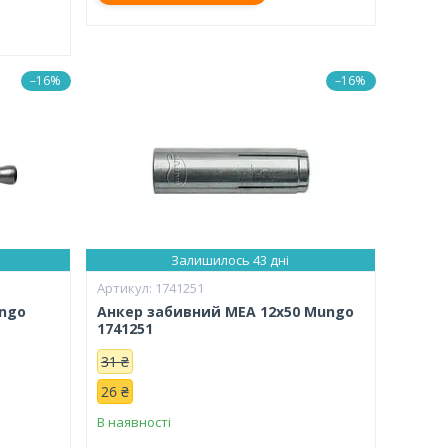
–16%
–16%
Залишилось 43 дні
1741251
ungo
Анкер забивний MEA 12x50 Mungo
1741251
31 ₴
26 ₴
В наявності