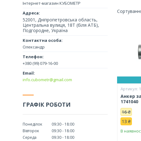
Інтернет-магазин КУБОМЕТР
52001, Дніпропетровська область,
Центральна вулиця, 18Т (біля АТБ),
Подгородне, Україна
Олександр
+380 (99) 079-16-00
info.cubometr@gmail.com
Анкер з
1741040
ГРАФІК РОБОТИ
16 ₴
13 ₴
Понеділок
09:30
18:00
Вівторок
09:30
18:00
В наявнос
Середа
09:30
18:00