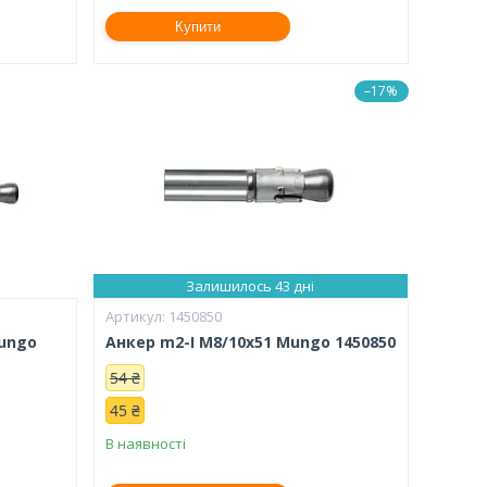
Купити
–17%
Залишилось 43 дні
1450850
Mungo
Анкер m2-I M8/10x51 Mungo 1450850
54 ₴
45 ₴
В наявності