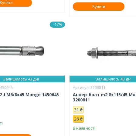
Купити
Купити
–17%
Залишилось 43 дні
Залишилось 43 дні
1450645
3200811
-I M6/8x45 Mungo 1450645
Анкер-болт m2 8х115/45 M
3200811
31 ₴
26 ₴
ті
В наявності