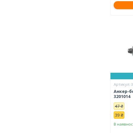
Анкер-б
3201014
47 ₴
39 ₴
В наявнос