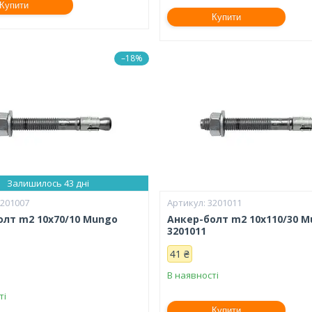
Купити
Купити
–18%
Залишилось 43 дні
3201007
3201011
олт m2 10х70/10 Mungo
Анкер-болт m2 10х110/30 
3201011
41 ₴
В наявності
ті
Купити