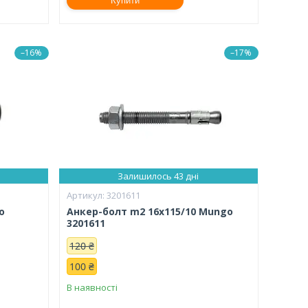
Купити
–16%
–17%
Залишилось 43 дні
3201611
o
Анкер-болт m2 16х115/10 Mungo
3201611
120 ₴
100 ₴
В наявності