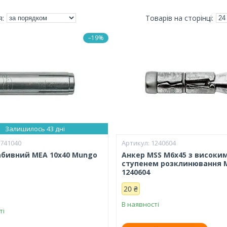
–19%
Залишилось 43 дні
1741040
1240604
абивний MEA 10x40 Mungo
Анкер MSS M6x45 з високи
ступенем розклинювання 
1240604
20 ₴
В наявності
ті