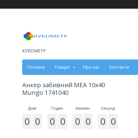
КУБОМЕТР
Головна
Товари
Про нас
Контакти
Анкер забивний MEA 10x40
Mungo 1741040
Днів
Годин
Хвилин
Секунд
0
0
0
0
0
0
0
0