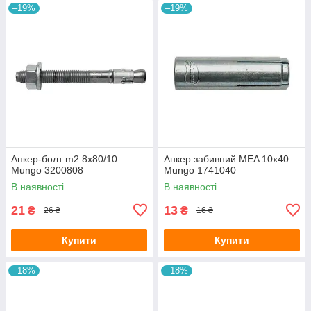
–19%
–19%
Анкер-болт m2 8х80/10
Анкер забивний MEA 10x40
Mungo 3200808
Mungo 1741040
В наявності
В наявності
21
13
₴
₴
26 ₴
16 ₴
Купити
Купити
–18%
–18%