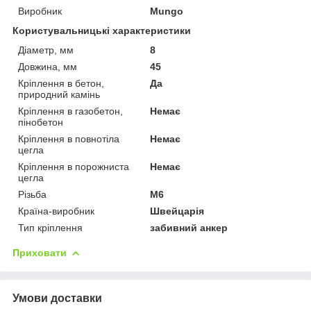
Виробник
Mungo
Користувальницькі характеристики
Діаметр, мм
8
Довжина, мм
45
Кріплення в бетон,
Да
природний камінь
Кріплення в газобетон,
Немає
пінобетон
Кріплення в повнотіла
Немає
цегла
Кріплення в порожниста
Немає
цегла
Різьба
М6
Країна-виробник
Швейцарія
Тип кріплення
забивний анкер
Приховати
Умови доставки