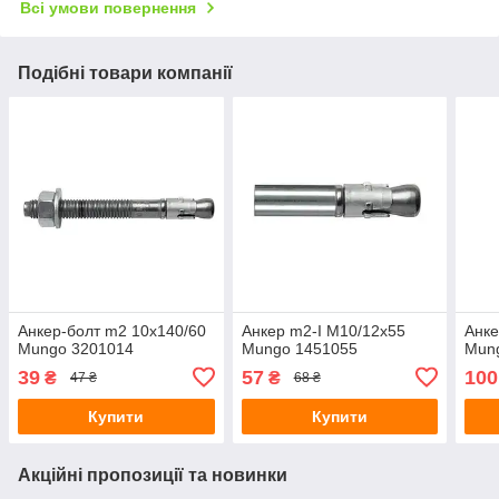
Всі умови повернення
Подібні товари компанії
Анкер-болт m2 10х140/60
Анкер m2-I M10/12x55
Анке
Mungo 3201014
Mungo 1451055
Mun
39
57
100
₴
₴
47 ₴
68 ₴
Купити
Купити
Акційні пропозиції та новинки