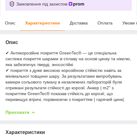
Замовлення під захистом
Опис
Характеристики
Доставка
Оплата
Умови 
Опис
✔ Антикорозійне покриття GreenTec® — це спеціальна
система покриття шарами зі сплаву на основі цинку та нікелю,
яка забезпечує тверді, зносостійкі
✔ покриття з дуже високою корозійною стійкістю навіть за
мінімальної товщини шару. За результатами випробувань
камери сольового туману в незалежних лабораторій були
отримані результати стійкості до корозії. Анкер | m2" з
покриттям GreenTec® показав стійкість до корозії, що
перевищує втричі, порівнюючи з покриттям | гарячий цинк|.
Приховати
Характеристики