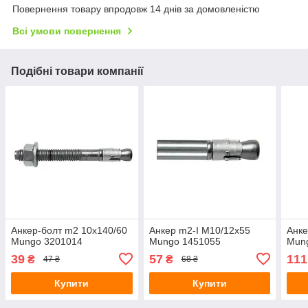
Повернення товару впродовж 14 днів за домовленістю
Всі умови повернення
Подібні товари компанії
Анкер-болт m2 10х140/60
Анкер m2-I M10/12x55
Анке
Mungo 3201014
Mungo 1451055
Mun
39
57
111
₴
₴
47 ₴
68 ₴
Купити
Купити