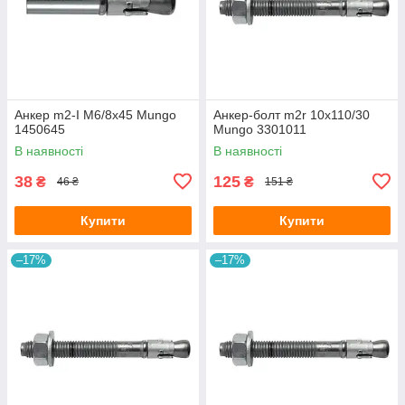
Анкер m2-I M6/8x45 Mungo
Анкер-болт m2r 10х110/30
1450645
Mungo 3301011
В наявності
В наявності
38
125
₴
₴
46 ₴
151 ₴
Купити
Купити
–17%
–17%