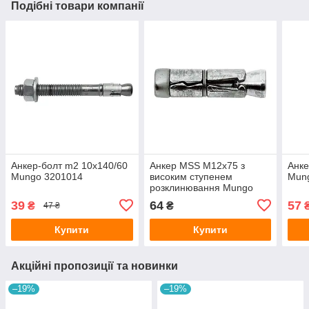
Подібні товари компанії
Анкер-болт m2 10х140/60
Анкер MSS M12x75 з
Анке
Mungo 3201014
високим ступенем
Mun
розклинювання Mungo
1241207
39
64
57
₴
₴
47 ₴
Купити
Купити
Акційні пропозиції та новинки
–19%
–19%