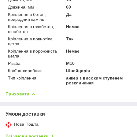
Довжина, мм
60
Кріплення в бетон,
Да
природний камінь
Кріплення в газобетон,
Немає
пінобетон
Кріплення в повнотіла
Так
цегла
Кріплення в порожниста
Немає
цегла
Різьба
М10
Країна-виробник
Швейцарія
Тип кріплення
анкер з високим ступенем
розклинення
Приховати
Умови доставки
Нова Пошта
Всі умови доставки