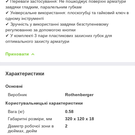
✔ Переваги застосування: Не пошкоджує поверхні арматури
завдяки гладким, паралельним губкам
✔ Універсальне використання: плоскогубці та гайковий ключ в
одному інструменті
✔ Зручність у використанні завдяки безступеневому
регулюванню за допомогою кнопки
✔ У комплекті 3 пари пластикових захисних губок для
оптимального захисту арматури
Приховати
Характеристики
Основні
Виробник
Rothenberger
Користувальницькі характеристики
Вага (кг)
0.58
Габаритні розміри, мм
320 х 120 х 18
Діаметр робочої зони в
2
дюймах, дюйм