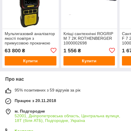
Мультигазовий аналізатор
Кліщі сантехнічні ROGRIP
Сант
якості повітря з
M 7 2K ROTHENBERGER
F 7
примусовою прокачкою
1000002698
100
WALCOM W-K-600M
63 800
1 556
1 6
₴
₴
(CH2O, CO2, O2, PM2.5,
PM10)
Купити
Купити
Про нас
95% позитивних з 59 відгуків за рік
Працює з 20.11.2018
м. Подгородне
52001, Дніпропетровська область, Центральна вулиця,
18Т (біля АТБ), Подгородне, Україна
Контакти