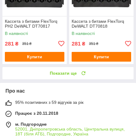
Кассета з битами FlexTorq
Кассета з битами FlexTorq
PH2 DeWALT DT70817
DeWALT DT70818
В наявності
В наявності
281
281
₴
₴
351 ₴
351 ₴
Купити
Купити
Показати ще
Про нас
95% позитивних з 59 відгуків за рік
Працює з 20.11.2018
м. Подгородне
52001, Дніпропетровська область, Центральна вулиця,
18Т (біля АТБ), Подгородне, Україна