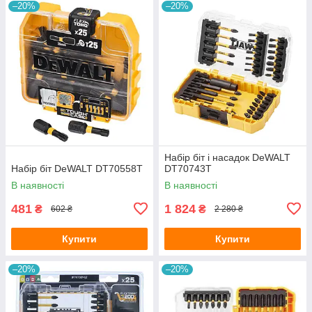
–20%
–20%
Набір біт і насадок DeWALT
Набір біт DeWALT DT70558T
DT70743T
В наявності
В наявності
481
1 824
₴
₴
602 ₴
2 280 ₴
Купити
Купити
–20%
–20%