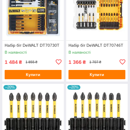
Набір біт DeWALT DT70730T
Набір біт DeWALT DT70746T
В наявності
В наявності
1 484
1 366
₴
₴
1 855 ₴
1 707 ₴
Купити
Купити
–20%
–20%