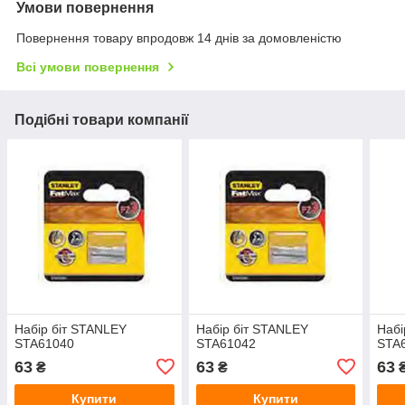
Умови повернення
Повернення товару впродовж 14 днів за домовленістю
Всі умови повернення
Подібні товари компанії
Набір біт STANLEY
Набір біт STANLEY
Набі
STA61040
STA61042
STA
63
63
63
₴
₴
Купити
Купити