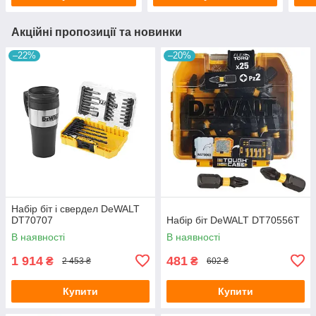
Акційні пропозиції та новинки
–22%
–20%
Набір біт і свердел DeWALT
DT70707
Набір біт DeWALT DT70556T
В наявності
В наявності
1 914
481
₴
₴
2 453 ₴
602 ₴
Купити
Купити