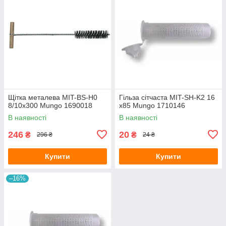
Щітка металева MIT-BS-H0
Гільза сітчаста MIT-SH-K2 16
8/10x300 Mungo 1690018
x85 Mungo 1710146
В наявності
В наявності
246
20
₴
₴
296 ₴
24 ₴
Купити
Купити
–16%