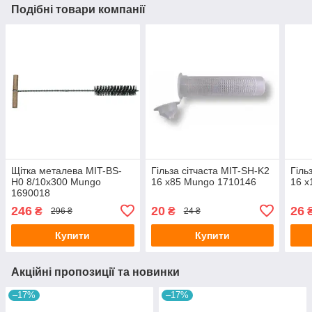
Подібні товари компанії
Щітка металева MIT-BS-
Гільза сітчаста MIT-SH-K2
Гіль
H0 8/10x300 Mungo
16 x85 Mungo 1710146
16 x
1690018
246
20
26
₴
₴
296 ₴
24 ₴
Купити
Купити
Акційні пропозиції та новинки
–17%
–17%