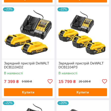
–23%
–22%
Зарядний пристрій DeWALT
Зарядний пристрій DeWALT
DCB1104D2
DCB1104P3
В наявності
В наявності
7 399
15 799
₴
₴
9 599 ₴
20 199 ₴
Купити
Купити
–22%
–20%