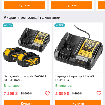
акум
Купити
Купити
відр
Акційні пропозиції та новинки
–46%
–38%
Зарядний пристрій DeWALT
Зарядний пристрій DeWALT
DCB1104M2
DCB1104
В наявності
В наявності
7 299
2 099
₴
₴
13 599 ₴
3 399 ₴
Купити
Купити