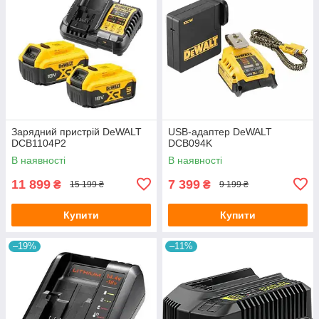
Зарядний пристрій DeWALT
USB-адаптер DeWALT
DCB1104P2
DCB094K
В наявності
В наявності
11 899
7 399
₴
₴
15 199 ₴
9 199 ₴
Купити
Купити
–19%
–11%