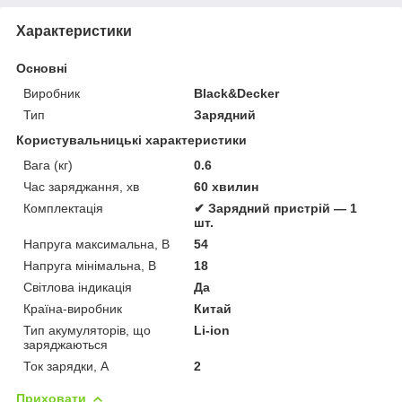
Характеристики
Основні
Виробник
Black&Decker
Тип
Зарядний
Користувальницькі характеристики
Вага (кг)
0.6
Час заряджання, хв
60 хвилин
Комплектація
✔ Зарядний пристрій — 1
шт.
Напруга максимальна, В
54
Напруга мінімальна, В
18
Світлова індикація
Да
Країна-виробник
Китай
Тип акумуляторів, що
Li-ion
заряджаються
Ток зарядки, А
2
Приховати