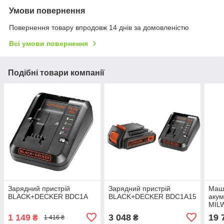
Умови повернення
Повернення товару впродовж 14 днів за домовленістю
Всі умови повернення
Подібні товари компанії
Зарядний пристрій
Зарядний пристрій
Маш
BLACK+DECKER BDC1A
BLACK+DECKER BDC1A15
акум
MIL
202C
1 149
3 048
19 
₴
₴
1 416 ₴
прис