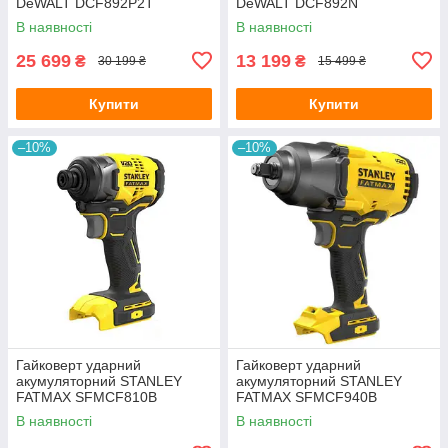
DeWALT DCF892P2T
DeWALT DCF892N
В наявності
В наявності
25 699
13 199
₴
₴
30 199 ₴
15 499 ₴
Купити
Купити
–10%
–10%
Гайковерт ударний
Гайковерт ударний
акумуляторний STANLEY
акумуляторний STANLEY
FATMAX SFMCF810B
FATMAX SFMCF940B
В наявності
В наявності