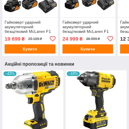
Гайковерт ударний
Гайковерт ударний
Гайк
акумуляторний
акумуляторний
аку
безщітковий McLaren F1
безщітковий McLaren F1
без
TEAM SPECIAL EDITION
TEAM SPECIAL EDITION
DCF
19 699
24 999
12 
₴
₴
29 199 ₴
36 999 ₴
DeWALT DCF92MP2T
DeWALT DCF99MP2T
Купити
Купити
Акційні пропозиції та новинки
–43%
–18%