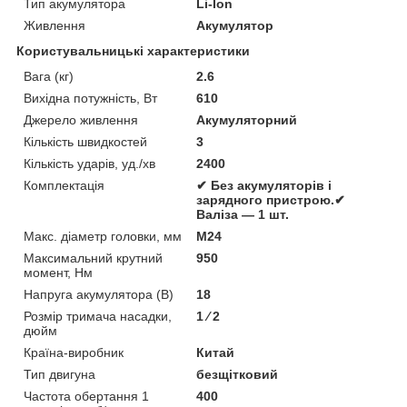
Тип акумулятора
Li-Ion
Живлення
Акумулятор
Користувальницькі характеристики
Вага (кг)
2.6
Вихідна потужність, Вт
610
Джерело живлення
Акумуляторний
Кількість швидкостей
3
Кількість ударів, уд./хв
2400
Комплектація
✔ Без акумуляторів і
зарядного пристрою.✔
Валіза — 1 шт.
Макс. діаметр головки, мм
M24
Максимальний крутний
950
момент, Нм
Напруга акумулятора (В)
18
Розмір тримача насадки,
1 ⁄ 2
дюйм
Країна-виробник
Китай
Тип двигуна
безщітковий
Частота обертання 1
400