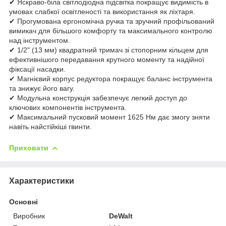
✔ Яскраво-біла світлодіодна підсвітка покращує видимість в
умовах слабкої освітленості та використання як ліхтаря.
✔ Прогумована ергономічна ручка та зручний профільований
вимикач для більшого комфорту та максимального контролю
над інструментом.
✔ 1/2" (13 мм) квадратний тримач зі стопорним кільцем для
ефективнішого передавання крутного моменту та надійної
фіксації насадки.
✔ Магнієвий корпус редуктора покращує баланс інструмента
та знижує його вагу.
✔ Модульна конструкція забезпечує легкий доступ до
ключових компонентів інструмента.
✔ Максимальний пусковий момент 1625 Нм дає змогу зняти
навіть найстійкіші гвинти.
Приховати
Характеристики
Основні
Виробник
DeWalt