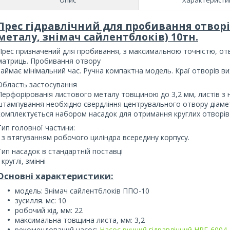
Прес гідравлічний для пробивання отворі
металу, знімач сайлентблоків) 10тн.
Прес призначений для пробивання, з максимальною точністю, отв
матриць. Пробивання отвору
займає мінімальний час. Ручна компактна модель. Краї отворів вихо
Область застосування
Перфорірованія листового металу товщиною до 3,2 мм, листів з 
штампування необхідно свердління центрувального отвору діаме
комплектується набором насадок для отримання круглих отворів 
Тип головної частини:
- з втягуванням робочого циліндра всередину корпусу.
Тип насадок в стандартній поставці
 круглі, змінні
Основні характеристики:
модель: Знімач сайлентблоків ППО-10
зусилля. мс: 10
робочий хід, мм: 22
максимальна товщина листа, мм: 3,2
рекомендований насос:
Насос ручний гідравлічний НРГ-6004