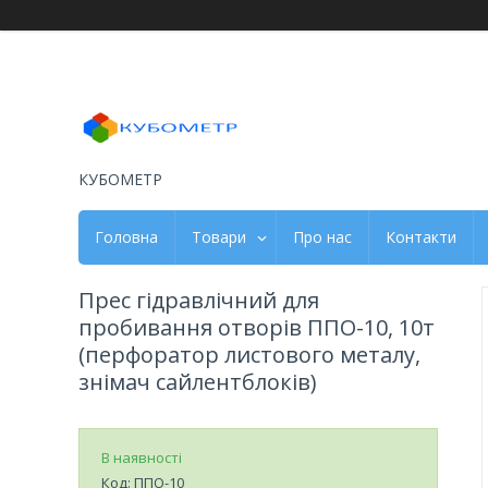
КУБОМЕТР
Головна
Товари
Про нас
Контакти
Прес гідравлічний для
пробивання отворів ППО-10, 10т
(перфоратор листового металу,
знімач сайлентблоків)
В наявності
Код:
ППО-10