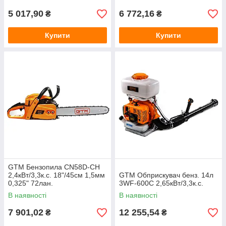
5 017,90
6 772,16
₴
₴
Купити
Купити
GTM Бензопила CN58D-CH
2,4кВт/3,3к.с. 18"/45см 1,5мм
GTM Обприскувач бенз. 14л
0,325" 72лан.
3WF-600C 2,65кВт/3,3к.с.
В наявності
В наявності
7 901,02
12 255,54
₴
₴