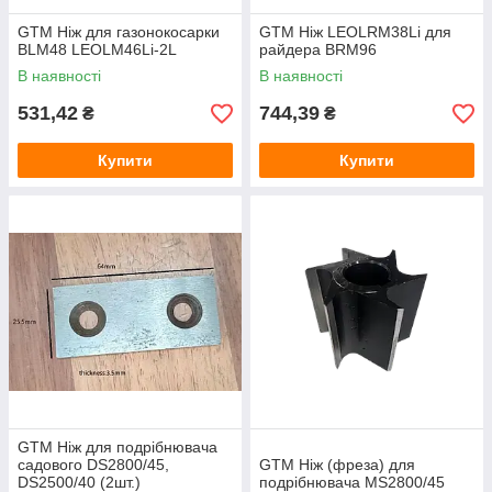
GTM Ніж для газонокосарки
GTM Ніж LEOLRM38Li для
BLM48 LEOLM46Li-2L
райдера BRM96
В наявності
В наявності
531,42
744,39
₴
₴
Купити
Купити
GTM Ніж для подрібнювача
садового DS2800/45,
GTM Ніж (фреза) для
DS2500/40 (2шт.)
подрібнювача MS2800/45