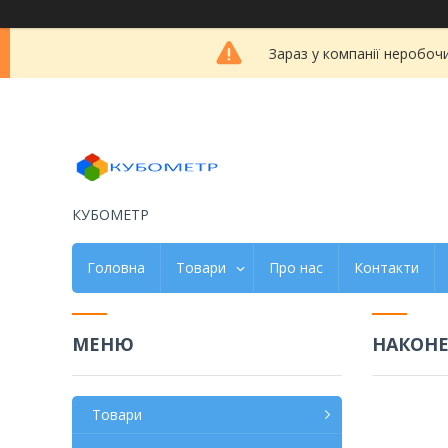
Зараз у компанії неробоч
КУБОМЕТР
Головна
Товари
Про нас
Контакти
НАКОН
Товари