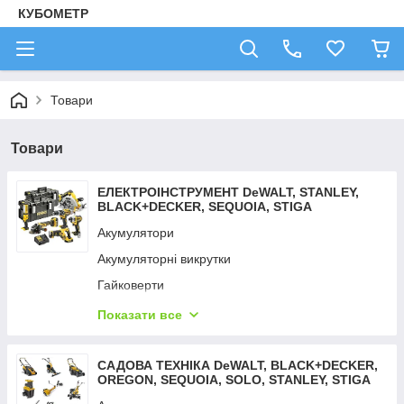
КУБОМЕТР
Товари
Товари
ЕЛЕКТРОІНСТРУМЕНТ DeWALT, STANLEY,
BLACK+DECKER, SEQUOIA, STIGA
Акумулятори
Акумуляторні викрутки
Гайковерти
Дрилі — шурупокрути
Показати все
Детектори неоднорідностей
Детектори тепла
САДОВА ТЕХНІКА DeWALT, BLACK+DECKER,
OREGON, SEQUOIA, SOLO, STANLEY, STIGA
Зарядні пристрої