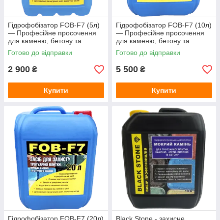
Гідрофобізатор FOB-F7 (5л)
Гідрофобізатор FOB-F7 (10л)
— Професійне просочення
— Професійне просочення
для каменю, бетону та
для каменю, бетону та
тротуарної плитки (захист від
тротуарної плитки (захист від
Готово до відправки
Готово до відправки
висолів)
висолів)
2 900
5 500
₴
₴
Купити
Купити
Гідрофобізатор FOB-F7 (20л)
Black Stone - захисне