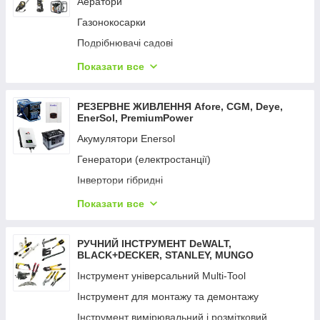
Аератори
Вимірювальні інструменти
Газонокосарки
Фарбопульти
Подрібнювачі садові
Відбійні молотки
Кущорізи та ножиці
Показати все
Мультифункційний інструмент
Коси та тримери
Набори електроінструментів
Мийки високого тиску
РЕЗЕРВНЕ ЖИВЛЕННЯ Aforе, CGM, Deye,
Перфоратори
EnerSol, PremiumPower
Мотопомпи
Пили
Акумулятори Enersol
Насоси поверхневі
Пістолети цвяхозабивні та скобозабивні
Генератори (електростанції)
Насоси заглибні
Пістолети гарячого повітря
Інвертори гібридні
Опрыскиватели
Пістолет для змащення й ущільнення
Портативний зарядний пристрій
Показати все
Обладнання для поливання UNIFLEX
Пістолети заклепувальні
Сонячна панель
Пили ланцюгові
Пістолети клейові
Сетевые удлинители
РУЧНИЙ ІНСТРУМЕНТ DeWALT,
Підмітальні машини
BLACK+DECKER, STANLEY, MUNGO
Підіймач вакуумний
Пилососи садові
Інструмент універсальний Multi-Tool
Пилососи
Райдери
Інструмент для монтажу та демонтажу
Радіоприймачі промислові
Розкидачі добрив
Інструмент вимірювальний і розмітковий