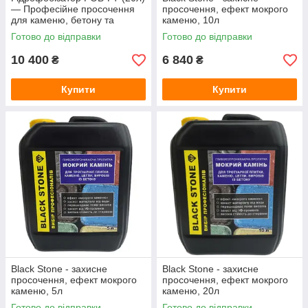
— Професійне просочення
просочення, ефект мокрого
для каменю, бетону та
каменю, 10л
тротуарної плитки (захист від
Готово до відправки
Готово до відправки
висолів)
10 400
6 840
₴
₴
Купити
Купити
Black Stone - захисне
Black Stone - захисне
просочення, ефект мокрого
просочення, ефект мокрого
каменю, 5л
каменю, 20л
Готово до відправки
Готово до відправки