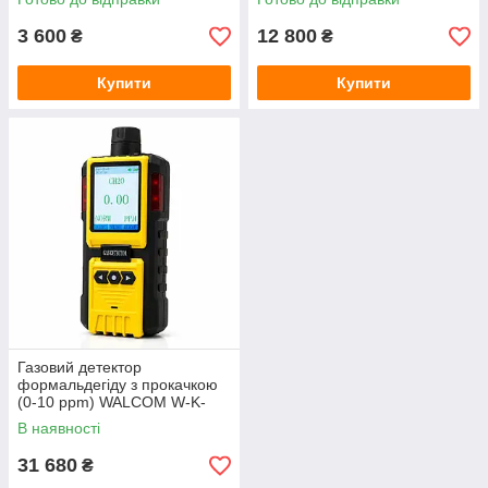
3 600
12 800
₴
₴
Купити
Купити
Газовий детектор
формальдегіду з прокачкою
(0-10 ppm) WALCOM W-K-
600 (CH2O)
В наявності
31 680
₴