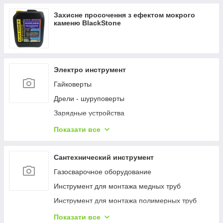
Термогігрометри (RH)
Захисне просочення з ефектом мокрого
Вологоміри деревини
каменю BlackStone
Вологоміри
Дощоміри
NPK, елементний склад ґрунту
Электро инструмент
Температура ґрунту
Гайковерты
Вологість ґрунту
Дрели - шуруповерты
Люмінометр
Зарядные устройства
Мікроскопи
Наборы электроинструментов
Показати все
Мутноміри (каламутноміри)
Пилы
Фотоколориметри
Пистолеты гвоздозабивные и скобозабивные
Сантехнический инструмент
Хлорометри
Пылесосы
Газосварочное оборудование
Індикаторний папір, тести для експрес-аналізу
Шлифмашины
Инструмент для монтажа медных труб
Рефрактометри
Шуруповерты
Инструмент для монтажа полимерных труб
Тестери електричного обладнання
Инструмент для монтажа стальных труб
Показати все