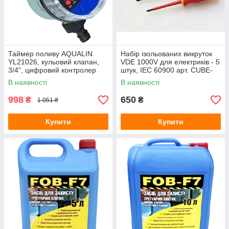
Зарядні станції
Метеостанції
Колориметри (вимірювачі кольору)
Товщиноміри
Таймер поливу AQUALIN
Набір ізольованих викруток
YL21026, кульовий клапан,
VDE 1000V для електриків - 5
Вимірювання відстані і розмірів
3/4", цифровий контролер
штук, IEC 60900 арт. CUBE-
Термологери
подачі води
1000/5
В наявності
В наявності
Аксесуари для кухні
998
650
₴
₴
1 051 ₴
Термогігрометри (RH)
Купити
Тестери електромагнітних полів (НЧ, ВЧ)
Купити
Курвіметри
Вологоміри зерна
Телеметрія, ендоскопи, бороскопи
Контроль вібрацій
Ручні принтери (маркіратори)
PH-електроди