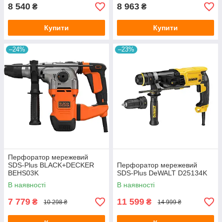
8 540
8 963
₴
₴
Купити
Купити
–24%
–23%
Перфоратор мережевий
SDS-Plus BLACK+DECKER
Перфоратор мережевий
BEHS03K
SDS-Plus DeWALT D25134K
В наявності
В наявності
7 779
11 599
₴
₴
10 298 ₴
14 999 ₴