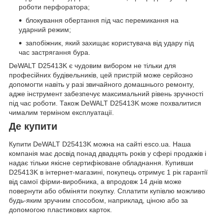
роботи перфоратора;
блокування обертання під час перемикання на
ударний режим;
запобіжник, який захищає користувача від удару під
час застрягання бура.
DeWALT D25413K є чудовим вибором не тільки для
професійних будівельників, цей пристрій може серйозно
допомогти навіть у разі звичайного домашнього ремонту,
адже інструмент забезпечує максимальний рівень зручності
під час роботи. Також DeWALT D25413K може похвалитися
чималим терміном експлуатації.
Де купити
Купити DeWALT D25413K можна на сайті esco.ua. Наша
компанія має досвід понад двадцять років у сфері продажів і
надає тільки якісне сертифіковане обладнання. Купивши
D25413K в інтернет-магазині, покупець отримує 1 рік гарантії
від самої фірми-виробника, а впродовж 14 днів може
повернути або обміняти покупку. Сплатити купівлю можливо
будь-яким зручним способом, наприклад, ціною або за
допомогою пластикових карток.