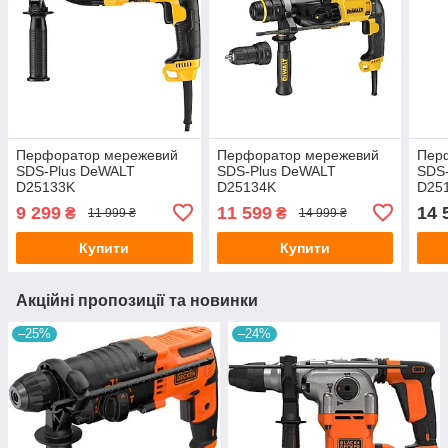
Перфоратор мережевий
Перфоратор мережевий
Пер
SDS-Plus DeWALT
SDS-Plus DeWALT
SDS
D25133K
D25134K
D25
9 299
11 599
14 
₴
₴
11 999 ₴
14 999 ₴
Купити
Купити
Акційні пропозиції та новинки
–25%
–24%