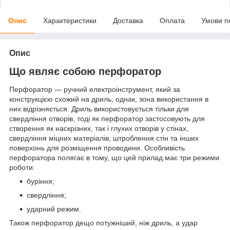
Опис
Характеристики
Доставка
Оплата
Умови п
Опис
Що являє собою перфоратор
Перфоратор — ручний електроінструмент, який за
конструкцією схожий на дриль, однак, зона використання в
них відрізняється. Дриль використовується тільки для
свердління отворів, тоді як перфоратор застосовують для
створення як наскрізних, так і глухих отворів у стінах,
свердління міцних матеріалів, штроблення стін та інших
поверхонь для розміщення проводини. Особливість
перфоратора полягає в тому, що цей прилад має три режими
роботи:
буріння;
свердління;
ударний режим.
Також перфоратор дещо потужніший, ніж дриль, а удар