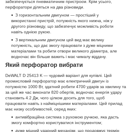
забезпечується пневматичним пристроєм. Крім усього,
перфоратори діляться на два різновиди.
З горизонтальним двигуном — простіший у
використанні пристрій, потужність якого нижча, ніж у
другого різновиду, що забезпечує можливість роботи
навіть однією рукою.
З вертикальним двигуном цей вид має велику
потужність, що дає змогу працювати з дуже міцними
матеріалами та робити отвори великого діаметра, але
водночас він більше важить і має чималу віддачу.
Який перфоратор вибрати
DeWALT D 25413 K — чудовий варіант для купівлі. Цей
промисловий перфоратор має електричний двигун із
потужністю 1000 Вт, здатний робити 4700 ударів за хвилину та
за цей же час виконати 820 обертів, водночас енергія удару
становить 4.2 Дж, чого цілком досить для того, щоб
працювати навіть з найміцнішими матеріалами. Цей прилад
має низку особливостей, серед яких:
антивібраційна система з рухомою ручкою, яка дасть
змогу комфортно користуватися інструментом;
дуже міцний ударний механізм, що продовжує термін