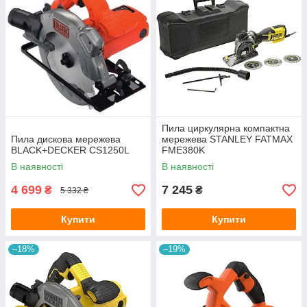
Пила циркулярна компактна
Пила дискова мережева
мережева STANLEY FATMAX
BLACK+DECKER CS1250L
FME380K
В наявності
В наявності
4 699
7 245
₴
₴
5 332 ₴
Купити
Купити
–18%
–19%