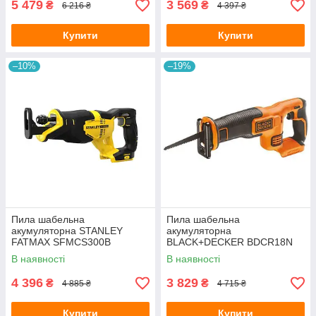
5 479
3 569
₴
₴
6 216 ₴
4 397 ₴
Купити
Купити
–10%
–19%
Пила шабельна
Пила шабельна
акумуляторна STANLEY
акумуляторна
FATMAX SFMCS300B
BLACK+DECKER BDCR18N
В наявності
В наявності
4 396
3 829
₴
₴
4 885 ₴
4 715 ₴
Купити
Купити