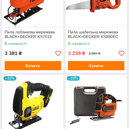
Пила лобзикова мережева
Пила шабельна мережева
BLACK+DECKER KS701E
BLACK+DECKER KS880EC
В наявності
В наявності
3 381
3 239
₴
₴
3 987 ₴
Купити
Купити
–10%
–19%