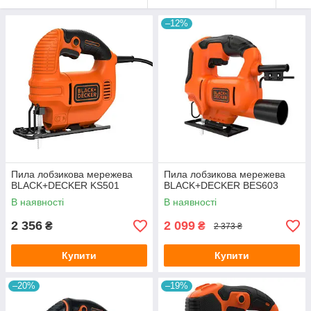
–12%
Пила лобзикова мережева
Пила лобзикова мережева
BLACK+DECKER KS501
BLACK+DECKER BES603
В наявності
В наявності
2 356
2 099
₴
₴
2 373 ₴
Купити
Купити
–20%
–19%