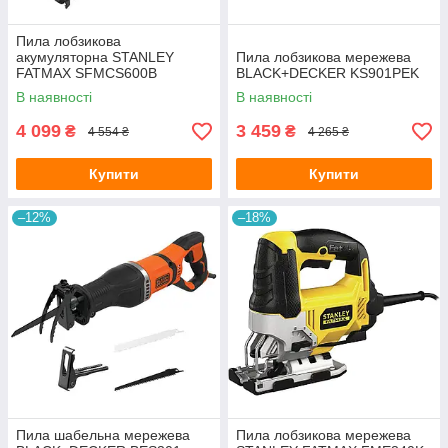
Пила лобзикова
акумуляторна STANLEY
Пила лобзикова мережева
FATMAX SFMCS600B
BLACK+DECKER KS901PEK
В наявності
В наявності
4 099
3 459
₴
₴
4 554 ₴
4 265 ₴
Купити
Купити
–12%
–18%
Пила шабельна мережева
Пила лобзикова мережева