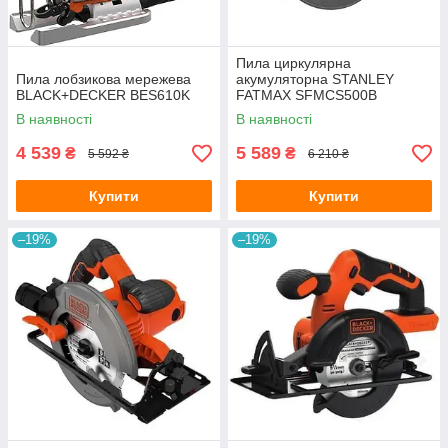
Пила циркулярна
Пила лобзикова мережева
акумуляторна STANLEY
BLACK+DECKER BES610K
FATMAX SFMCS500B
В наявності
В наявності
4 539
5 589
₴
₴
5 592 ₴
6 210 ₴
Купити
Купити
–19%
–19%