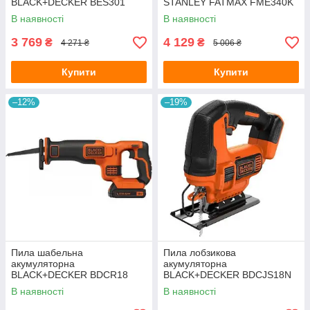
BLACK+DECKER BES301
STANLEY FATMAX FME340K
В наявності
В наявності
3 769
4 129
₴
₴
4 271 ₴
5 006 ₴
Купити
Купити
–12%
–19%
Пила шабельна
Пила лобзикова
акумуляторна
акумуляторна
BLACK+DECKER BDCR18
BLACK+DECKER BDCJS18N
В наявності
В наявності