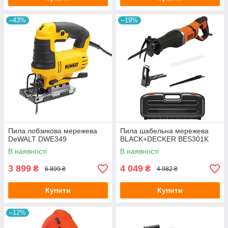
–43%
–19%
Пила лобзикова мережева
Пила шабельна мережева
DeWALT DWE349
BLACK+DECKER BES301K
В наявності
В наявності
3 899
4 049
₴
₴
6 899 ₴
4 982 ₴
Купити
Купити
–12%