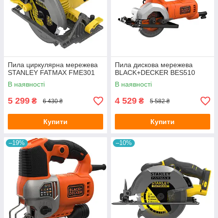
Пила циркулярна мережева
Пила дискова мережева
STANLEY FATMAX FME301
BLACK+DECKER BES510
В наявності
В наявності
5 299
4 529
₴
₴
6 430 ₴
5 582 ₴
Купити
Купити
–19%
–10%