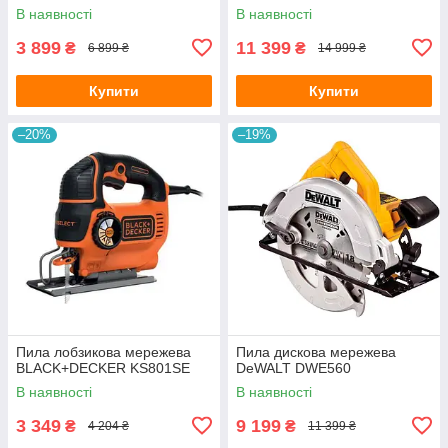
В наявності
В наявності
3 899
11 399
₴
₴
6 899 ₴
14 999 ₴
Купити
Купити
–20%
–19%
Пила лобзикова мережева
Пила дискова мережева
BLACK+DECKER KS801SE
DeWALT DWE560
В наявності
В наявності
3 349
9 199
₴
₴
4 204 ₴
11 399 ₴