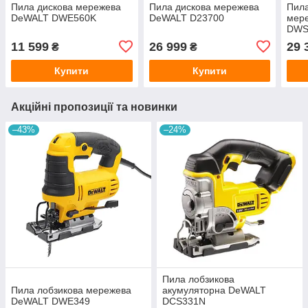
Пила дискова мережева
Пила дискова мережева
Пила
DeWALT DWE560K
DeWALT D23700
мер
DWS
11 599
26 999
29 
₴
₴
Купити
Купити
Акційні пропозиції та новинки
–43%
–24%
Пила лобзикова
Пила лобзикова мережева
акумуляторна DeWALT
DeWALT DWE349
DCS331N