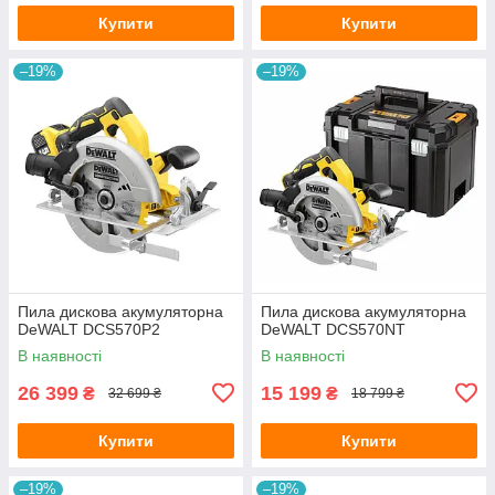
Купити
Купити
–19%
–19%
Пила дискова акумуляторна
Пила дискова акумуляторна
DeWALT DCS570P2
DeWALT DCS570NT
В наявності
В наявності
26 399
15 199
₴
₴
32 699 ₴
18 799 ₴
Купити
Купити
–19%
–19%