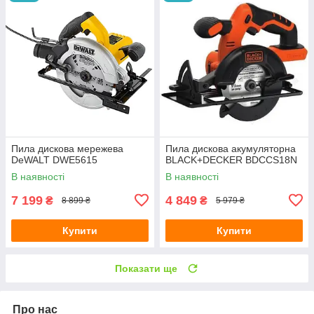
Пила дискова мережева
Пила дискова акумуляторна
DeWALT DWE5615
BLACK+DECKER BDCCS18N
В наявності
В наявності
7 199
4 849
₴
₴
8 899 ₴
5 979 ₴
Купити
Купити
Показати ще
Про нас