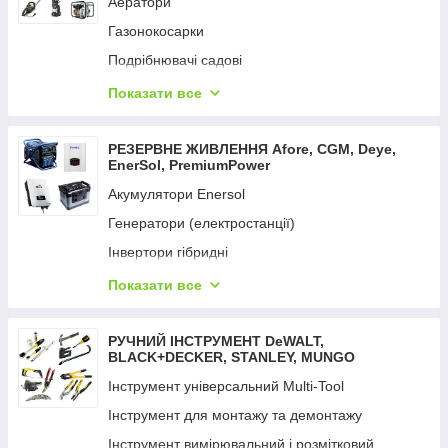
Аератори
Вимірювальні інструменти
Газонокосарки
Фарбопульти
Подрібнювачі садові
Відбійні молотки
Кущорізи та ножиці
Показати все
Мультифункційний інструмент
Коси та тримери
Набори електроінструментів
Мийки високого тиску
РЕЗЕРВНЕ ЖИВЛЕННЯ Aforе, CGM, Deye,
Перфоратори
EnerSol, PremiumPower
Мотопомпи
Пили
Акумулятори Enersol
Насоси поверхневі
Пістолети цвяхозабивні та скобозабивні
Генератори (електростанції)
Насоси заглибні
Пістолети гарячого повітря
Інвертори гібридні
Опрыскиватели
Пістолет для змащення й ущільнення
Портативний зарядний пристрій
Показати все
Обладнання для поливання UNIFLEX
Пістолети заклепувальні
Сонячна панель
Пили ланцюгові
Пістолети клейові
Сетевые удлинители
РУЧНИЙ ІНСТРУМЕНТ DeWALT,
Підмітальні машини
BLACK+DECKER, STANLEY, MUNGO
Підіймач вакуумний
Пилососи садові
Інструмент універсальний Multi-Tool
Пилососи
Райдери
Інструмент для монтажу та демонтажу
Радіоприймачі промислові
Розкидачі добрив
Інструмент вимірювальний і розмітковий