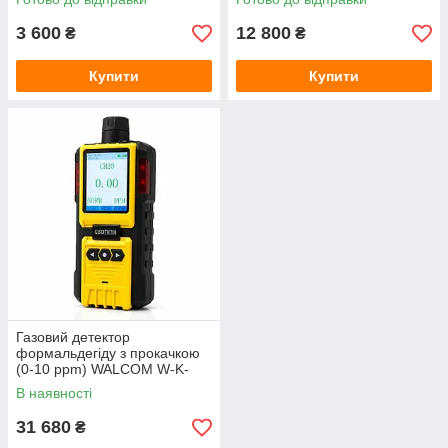
3 600
12 800
₴
₴
Купити
Купити
Газовий детектор
формальдегіду з прокачкою
(0-10 ppm) WALCOM W-K-
600 (CH2O)
В наявності
31 680
₴