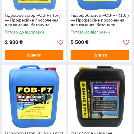
Гідрофобізатор FOB-F7 (5л)
Гідрофобізатор FOB-F7 (10л)
— Професійне просочення
— Професійне просочення
для каменю, бетону та
для каменю, бетону та
тротуарної плитки (захист від
тротуарної плитки (захист від
Готово до відправки
Готово до відправки
висолів)
висолів)
2 900
5 500
₴
₴
Купити
Купити
Гідрофобізатор FOB-F7 (20л)
Black Stone - захисне