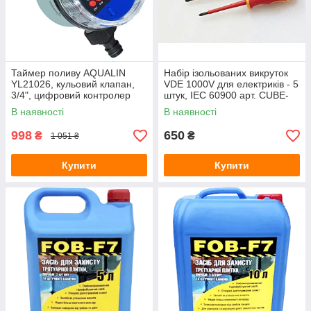
Зарядні станції
Метеостанції
Колориметри (вимірювачі кольору)
Товщиноміри
Таймер поливу AQUALIN
Набір ізольованих викруток
YL21026, кульовий клапан,
VDE 1000V для електриків - 5
Вимірювання відстані і розмірів
3/4", цифровий контролер
штук, IEC 60900 арт. CUBE-
Термологери
подачі води
1000/5
В наявності
В наявності
Аксесуари для кухні
998
650
₴
₴
1 051 ₴
Термогігрометри (RH)
Купити
Тестери електромагнітних полів (НЧ, ВЧ)
Купити
Курвіметри
Вологоміри зерна
Телеметрія, ендоскопи, бороскопи
Контроль вібрацій
Ручні принтери (маркіратори)
PH-електроди