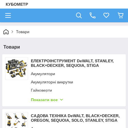
КУБОМЕТР
Товари
Товари
ЕЛЕКТРОІНСТРУМЕНТ DeWALT, STANLEY,
BLACK+DECKER, SEQUOIA, STIGA
Акумулятори
Акумуляторні викрутки
Гайковерти
Дрилі — шурупокрути
Показати все
Детектори неоднорідностей
Детектори тепла
САДОВА ТЕХНІКА DeWALT, BLACK+DECKER,
OREGON, SEQUOIA, SOLO, STANLEY, STIGA
Зарядні пристрої