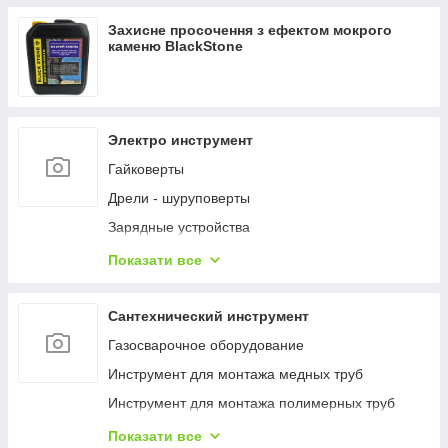
Термогігрометри (RH)
Захисне просочення з ефектом мокрого
Вологоміри деревини
каменю BlackStone
Вологоміри
Дощоміри
NPK, елементний склад ґрунту
Электро инструмент
Температура ґрунту
Гайковерты
Вологість ґрунту
Дрели - шуруповерты
Люмінометр
Зарядные устройства
Мікроскопи
Наборы электроинструментов
Показати все
Мутноміри (каламутноміри)
Пилы
Фотоколориметри
Пистолеты гвоздозабивные и скобозабивные
Сантехнический инструмент
Хлорометри
Пылесосы
Газосварочное оборудование
Індикаторний папір, тести для експрес-аналізу
Шлифмашины
Инструмент для монтажа медных труб
Рефрактометри
Шуруповерты
Инструмент для монтажа полимерных труб
Тестери електричного обладнання
Инструмент для монтажа стальных труб
Показати все