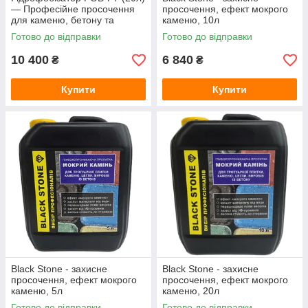
— Професійне просочення
просочення, ефект мокрого
для каменю, бетону та
каменю, 10л
тротуарної плитки (захист від
Готово до відправки
Готово до відправки
висолів)
10 400
6 840
₴
₴
Купити
Купити
Black Stone - захисне
Black Stone - захисне
просочення, ефект мокрого
просочення, ефект мокрого
каменю, 5л
каменю, 20л
Готово до відправки
Готово до відправки