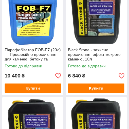
Гідрофобізатор FOB-F7 (20л)
Black Stone - захисне
— Професійне просочення
просочення, ефект мокрого
для каменю, бетону та
каменю, 10л
тротуарної плитки (захист від
Готово до відправки
Готово до відправки
висолів)
10 400
6 840
₴
₴
Купити
Купити