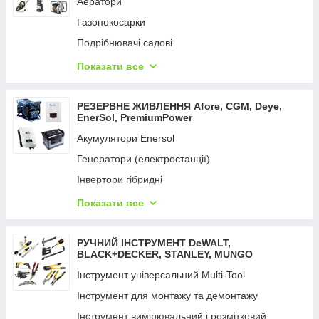
Аератори
Вимірювальні інструменти
Газонокосарки
Фарбопульти
Подрібнювачі садові
Відбійні молотки
Кущорізи та ножиці
Показати все
Мультифункційний інструмент
Коси та тримери
Набори електроінструментів
Мийки високого тиску
РЕЗЕРВНЕ ЖИВЛЕННЯ Aforе, CGM, Deye,
Перфоратори
EnerSol, PremiumPower
Мотопомпи
Пили
Акумулятори Enersol
Насоси поверхневі
Пістолети цвяхозабивні та скобозабивні
Генератори (електростанції)
Насоси заглибні
Пістолети гарячого повітря
Інвертори гібридні
Опрыскиватели
Пістолет для змащення й ущільнення
Портативний зарядний пристрій
Показати все
Обладнання для поливання UNIFLEX
Пістолети заклепувальні
Сонячна панель
Пили ланцюгові
Пістолети клейові
Сетевые удлинители
РУЧНИЙ ІНСТРУМЕНТ DeWALT,
Підмітальні машини
BLACK+DECKER, STANLEY, MUNGO
Підіймач вакуумний
Пилососи садові
Інструмент універсальний Multi-Tool
Пилососи
Райдери
Інструмент для монтажу та демонтажу
Радіоприймачі промислові
Розкидачі добрив
Інструмент вимірювальний і розмітковий