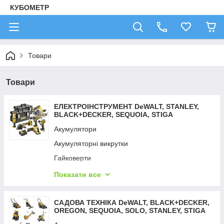
КУБОМЕТР
Товари
Товари
ЕЛЕКТРОІНСТРУМЕНТ DeWALT, STANLEY,
BLACK+DECKER, SEQUOIA, STIGA
Акумулятори
Акумуляторні викрутки
Гайковерти
Дрилі — шурупокрути
Показати все
Детектори неоднорідностей
Детектори тепла
САДОВА ТЕХНІКА DeWALT, BLACK+DECKER,
OREGON, SEQUOIA, SOLO, STANLEY, STIGA
Зарядні пристрої