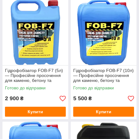
Зарядні станції
Метеостанції
Колориметри (вимірювачі кольору)
Товщиноміри
Вимірювання відстані і розмірів
Термологери
Аксесуари для кухні
Термогігрометри (RH)
Гідрофобізатор FOB-F7 (5л)
Гідрофобізатор FOB-F7 (10л)
Тестери електромагнітних полів (НЧ, ВЧ)
— Професійне просочення
— Професійне просочення
для каменю, бетону та
для каменю, бетону та
Курвіметри
тротуарної плитки (захист від
тротуарної плитки (захист від
Готово до відправки
Готово до відправки
висолів)
висолів)
Вологоміри зерна
2 900
5 500
₴
₴
Телеметрія, ендоскопи, бороскопи
Контроль вібрацій
Купити
Купити
Ручні принтери (маркіратори)
PH-електроди