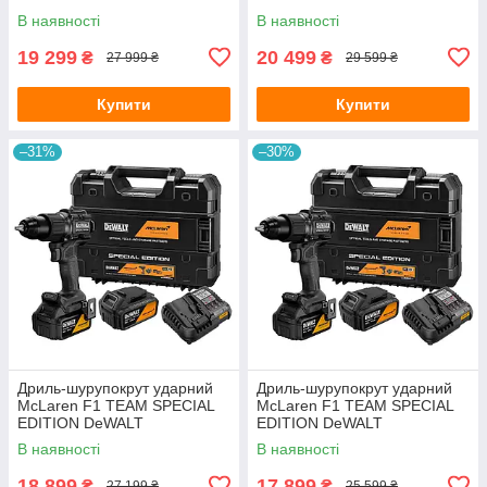
DCD86MM2KT
DCD86MP2KT
В наявності
В наявності
19 299
20 499
₴
₴
27 999 ₴
29 599 ₴
Купити
Купити
–31%
–30%
Дриль-шурупокрут ударний
Дриль-шурупокрут ударний
McLaren F1 TEAM SPECIAL
McLaren F1 TEAM SPECIAL
EDITION DeWALT
EDITION DeWALT
DCD86MP2T
DCD86MM2T
В наявності
В наявності
18 899
17 899
₴
₴
27 199 ₴
25 599 ₴