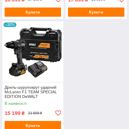
Купити
Купити
–30%
Дриль-шурупокрут ударний
McLaren F1 TEAM SPECIAL
EDITION DeWALT
DCD86MP1T
В наявності
15 199
₴
21 699 ₴
Купити