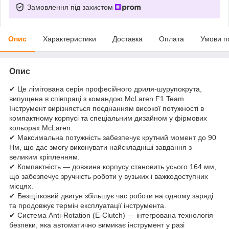
Замовлення під захистом
Опис
Характеристики
Доставка
Оплата
Умови п
Опис
✔ Це лімітована серія професійного дриля-шурупокрута,
випущена в співпраці з командою McLaren F1 Team.
Інструмент вирізняється поєднанням високої потужності в
компактному корпусі та спеціальним дизайном у фірмових
кольорах McLaren.
✔ Максимальна потужність забезпечує крутний момент до 90
Нм, що дає змогу виконувати найскладніші завдання з
великим кріпленням.
✔ Компактність — довжина корпусу становить усього 164 мм,
що забезпечує зручність роботи у вузьких і важкодоступних
місцях.
✔ Безщітковий двигун збільшує час роботи на одному заряді
та продовжує термін експлуатації інструмента.
✔ Система Anti-Rotation (E-Clutch) — інтегрована технологія
безпеки, яка автоматично вимикає інструмент у разі