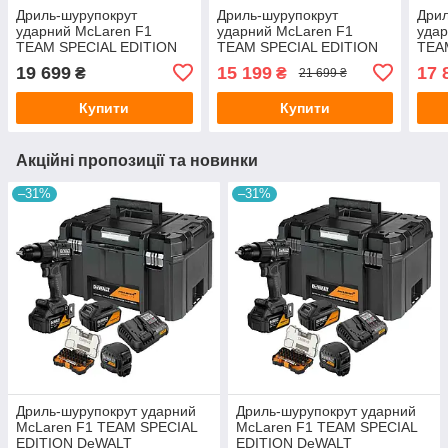
Дриль-шурупокрут
Дриль-шурупокрут
Дрил
ударний McLaren F1
ударний McLaren F1
удар
TEAM SPECIAL EDITION
TEAM SPECIAL EDITION
TEA
DeWALT DCD86MM1T
DeWALT DCD86MP1T
DeW
19 699
15 199
17 
₴
₴
21 699 ₴
Купити
Купити
Акційні пропозиції та новинки
–31%
–31%
Дриль-шурупокрут ударний
Дриль-шурупокрут ударний
McLaren F1 TEAM SPECIAL
McLaren F1 TEAM SPECIAL
EDITION DeWALT
EDITION DeWALT