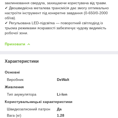
заклинювання свердла, захищаючи користувача від травм.
✔ Двошвидкісна металева трансмісія дає змогу оптимально
настроїти інструмент під конкретне завдання (0-650/0-2000
об/хв).
✔ Регульована LED-підсвітка — поворотний світлодіод із
трьома режимами яскравості забезпечує чудову видимість
робочої зони.
Приховати
Характеристики
Основні
Виробник
DeWalt
Живлення
Тип акумулятора
Li-Ion
Користувальницькі характеристики
Швидкозатискний патрон
Да
Вага (кг)
1.28