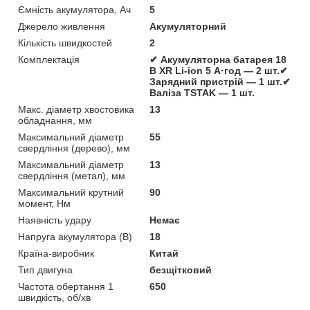
Ємність акумулятора, Ач
5
Джерело живлення
Акумуляторний
Кількість швидкостей
2
Комплектація
✔ Акумуляторна батарея 18
В XR Li-ion 5 А·год — 2 шт.✔
Зарядний пристрій — 1 шт.✔
Валіза TSTAK — 1 шт.
Макс. діаметр хвостовика
13
обладнання, мм
Максимальний діаметр
55
свердління (дерево), мм
Максимальний діаметр
13
свердління (метал), мм
Максимальний крутний
90
момент, Нм
Наявність удару
Немає
Напруга акумулятора (В)
18
Країна-виробник
Китай
Тип двигуна
безщітковий
Частота обертання 1
650
швидкість, об/хв