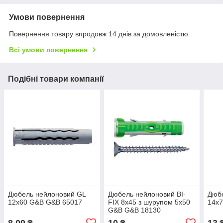
Умови повернення
Повернення товару впродовж 14 днів за домовленістю
Всі умови повернення
Подібні товари компанії
Дюбель нейлоновий GL
Дюбель нейлоновий BI-
Дюб
12x60 G&B G&B 65017
FIX 8x45 з шурупом 5x50
14x
G&B G&B 18130
8,09
10
13