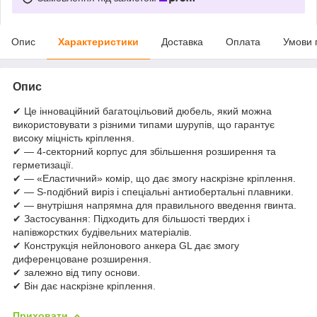
Опис
Характеристики
Доставка
Оплата
Умови 
Опис
✔ Це інноваційний багатоцільовий дюбель, який можна
використовувати з різними типами шурупів, що гарантує
високу міцність кріплення.
✔ — 4-секторний корпус для збільшення розширення та
герметизації.
✔ — «Еластичний» комір, що дає змогу наскрізне кріплення.
✔ — S-подібний виріз і спеціальні антиобертальні плавники.
✔ — внутрішня напрямна для правильного введення гвинта.
✔ Застосування: Підходить для більшості твердих і
напівжорстких будівельних матеріалів.
✔ Конструкція нейлонового анкера GL дає змогу
диференцоване розширення.
✔ залежно від типу основи.
✔ Він дає наскрізне кріплення.
Приховати