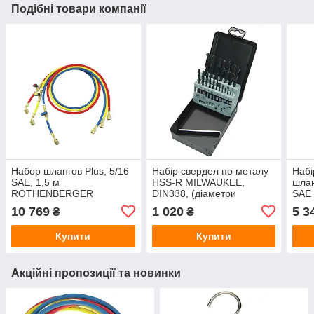
Подібні товари компанії
Набор шлангов Plus, 5/16
Набір свердел по металу
Набі
SAE, 1,5 м
HSS-R MILWAUKEE,
шлан
ROTHENBERGER
DIN338, (діаметри
SAE 
1500000030
1/1,5/2/2,5/3/3,5/4/4,5/5/5,5/6
ROT
10 769
1 020
5 3
₴
₴
/6,5/7/7,5/8/8,5/9/9,5/10мм)
150
(19шт) м
Купити
Купити
Акційні пропозиції та новинки