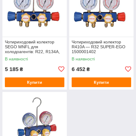
Чотириходовий колектор
Чотириходовий колектор
SEGO MNFL для
R410A — R32 SUPER-EGO
холодоагентів: R22, R134A,
1500001402
R407C, R404A SUPER-EGO
В наявності
В наявності
1500001403
5 185
6 452
₴
₴
Купити
Купити