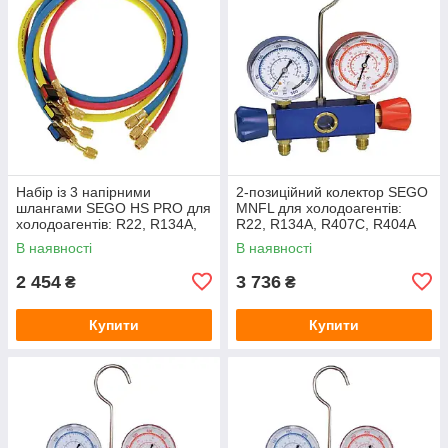
Набір із 3 напірними
2-позиційний колектор SEGO
шлангами SEGO HS PRO для
MNFL для холодоагентів:
холодоагентів: R22, R134A,
R22, R134A, R407C, R404A
R407C, R404A SUPER-EGO
SUPER-EGO 1500002235
В наявності
В наявності
1500001407
2 454
3 736
₴
₴
Купити
Купити