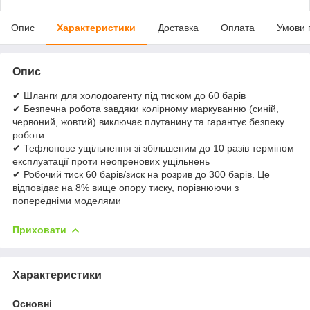
Опис
Характеристики
Доставка
Оплата
Умови 
Опис
✔ Шланги для холодоагенту під тиском до 60 барів
✔ Безпечна робота завдяки колірному маркуванню (синій,
червоний, жовтий) виключає плутанину та гарантує безпеку
роботи
✔ Тефлонове ущільнення зі збільшеним до 10 разів терміном
експлуатації проти неопренових ущільнень
✔ Робочий тиск 60 барів/зиск на розрив до 300 барів. Це
відповідає на 8% вище опору тиску, порівнюючи з
попередніми моделями
Приховати
Характеристики
Основні