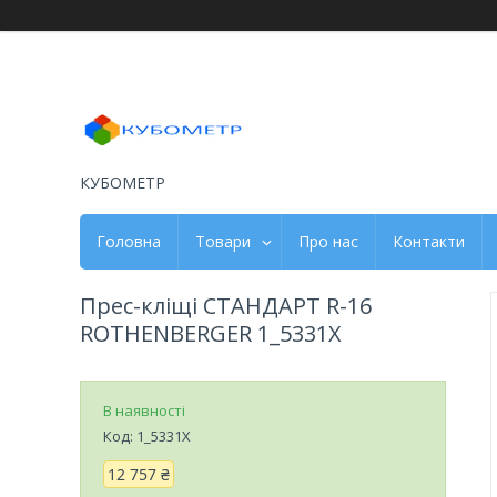
КУБОМЕТР
Головна
Товари
Про нас
Контакти
Прес-кліщі СТАНДАРТ R-16
ROTHENBERGER 1_5331X
В наявності
Код:
1_5331X
12 757 ₴