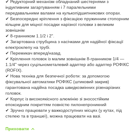
✔ Редукторний механізм обладнаний шестернями з
індуктивним загартуванням і 7 паралельними
передавальними валами на кулькопідшипникових опорах.
✔ Безпосереднє кріплення з фіксацією пружинним стопорним
кільцем для міцної посадки нарізної головки з великим
зовнішнім
✔ 8-гранником 1.1/2 і 2".
✔ Загартована струбцина з насічками для надійної фіксації
електроклепу на трубі.
✔ Перемикач вперед/назад.
✔ Кріплення головок із малим зовнішнім 8-гранником 1/4 —
1.1/4" через суцільнометалевий адаптер або адаптер РОФІКС
(ROFIX).
✔ Нова техніка для безпечної роботи: за допомогою
фіксувальної автоматики РОФІКС (штиковий закрив)
гарантована надійна посадка швидкозмінних різенарізних
головок.
✔ Корпус із високоякісного алюмінію зі зносостійким
епоксидним покриттям повністю пилонепроникний
✔ Зручно працювати у важкодоступних місцях (у кутах, під
стелею та в траншеї), можна працювати на вазі.
Приховати