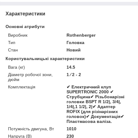
Характеристики
Основні атрибути
Виробник
Rothenberger
Тип
Головка
Стан
Новий
Користувальницькі характеристики
Вага (кг)
14.5
Діаметр робочої зони,
1 ⁄ 2 - 2
дюйм
Комплектація
✔ Електричний клуп
SUPERTRONIC 2000 ✔
Струбцина✔ Різьбонарізні
головки BSPT R 1/2|, 3/4|,
1/4|,1 1/2|, 2|✔ Адаптер
ROFIX (для різінарізних
головок)✔ Документація✔
Пластмасова валіза.
Потужність двигуна, Вт
1010
Напруга (В)
230