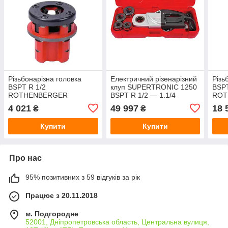
Різьбонарізна головка
Електричний різенарізний
Різь
BSPT R 1/2
клуп SUPERTRONIC 1250
BSPT
ROTHENBERGER
BSPT R 1/2 — 1.1/4
ROT
7_0823X
ROTHENBERGER 7_1450
7_0
4 021
49 997
18 
₴
₴
Купити
Купити
Про нас
95% позитивних з 59 відгуків за рік
Працює з 20.11.2018
м. Подгородне
52001, Дніпропетровська область, Центральна вулиця,