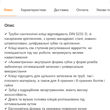
Опис
Характеристики
Доставка
Оплата
Умови п
Опис
✔ Трубні сантехнічні кліщі відповідають DIN 5231 D, зі
наскрізним кріпленням, з хромо-ванадієвої сталі, ковано-
штампатовані, шліфувальні губки та кріплення.
✔ Кліщі мають сім ступенів регулювання відкриття, не
поміщаються під час роботи, витримують велике
навантаження
✔ «Асиметрична» внутрішня форма губок у формі ромба
забезпечує оптимальний затискач і універсальне
використання
✔ Кліщі підходять для щільного затискача як труб, так і
плоского матеріалу, а також для 4-гранних і 6-гранних болтів і
гайок
✔ Зубці з індукційним загартуванням, мають високу
зносостійкість
✔ Довга та вузька головка кліщів розташована під
оптимальним кутом
✔ Ергономічна форма та нековзна поверхня ручок