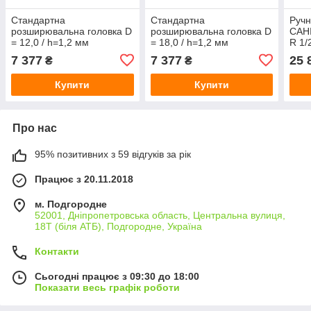
Стандартна
Стандартна
Ручн
розширювальна головка D
розширювальна головка D
САН
= 12,0 / h=1,2 мм
= 18,0 / h=1,2 мм
R 1/
ROTHENBERGER 1_1012
ROTHENBERGER 1_1018
ROT
7 377
7 377
25 
₴
₴
Купити
Купити
Про нас
95% позитивних з 59 відгуків за рік
Працює з 20.11.2018
м. Подгородне
52001, Дніпропетровська область, Центральна вулиця,
18Т (біля АТБ), Подгородне, Україна
Контакти
Сьогодні працює з 09:30 до 18:00
Показати весь графік роботи