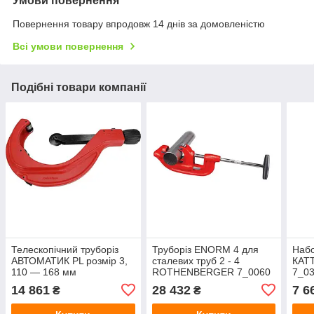
Умови повернення
Повернення товару впродовж 14 днів за домовленістю
Всі умови повернення
Подібні товари компанії
Телескопічний труборіз
Труборіз ENORM 4 для
Набо
АВТОМАТИК PL розмір 3,
сталевих труб 2 - 4
КАТТ
110 — 168 мм
ROTHENBERGER 7_0060
7_0
ROTHENBERGER 7_0033
ROT
14 861
28 432
7 6
₴
₴
100