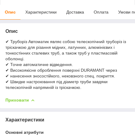
Опис
Характеристики
Доставка
Оплата
Умови п
Опис
✔ Труборіз Автоматик являє собою телескопічний труборіз із
тріскачкою для різання мідних, латунних, алюмінієвих і
тонкостінних сталевих труб, а також труб у пластмасовій
оболонці.
✔ Точне автоматичне відведення.
✔ Високоякісне оброблення поверхні DURAMANT через
✔ нанесення зносостійкого, нековзного спец. покриття.
✔ Швидке настроювання під діаметр труби завдяки
телескопічній напрямній із тріскачкою.
Приховати
Характеристики
Основні атрибути