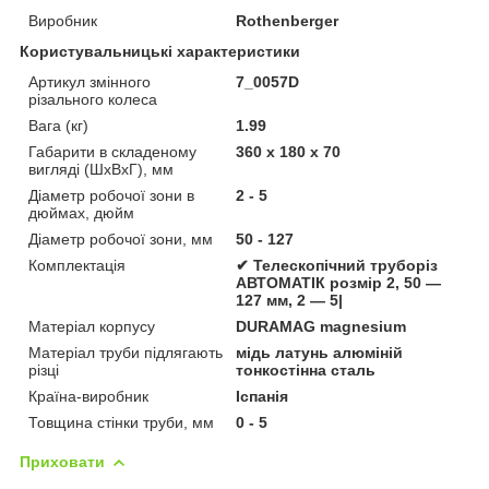
Виробник
Rothenberger
Користувальницькі характеристики
Артикул змінного
7_0057D
різального колеса
Вага (кг)
1.99
Габарити в складеному
360 х 180 х 70
вигляді (ШхВхГ), мм
Діаметр робочої зони в
2 - 5
дюймах, дюйм
Діаметр робочої зони, мм
50 - 127
Комплектація
✔ Телескопічний труборіз
АВТОМАТІК розмір 2, 50 —
127 мм, 2 — 5|
Матеріал корпусу
DURAMAG magnesium
Матеріал труби підлягають
мідь латунь алюміній
різці
тонкостінна сталь
Країна-виробник
Іспанія
Товщина стінки труби, мм
0 - 5
Приховати