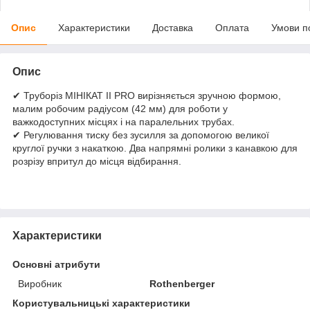
Опис
Характеристики
Доставка
Оплата
Умови п
Опис
✔ Труборіз МІНІКАТ II PRO вирізняється зручною формою,
малим робочим радіусом (42 мм) для роботи у
важкодоступних місцях і на паралельних трубах.
✔ Регулювання тиску без зусилля за допомогою великої
круглої ручки з накаткою. Два напрямні ролики з канавкою для
розрізу впритул до місця відбирання.
Характеристики
Основні атрибути
Виробник
Rothenberger
Користувальницькі характеристики