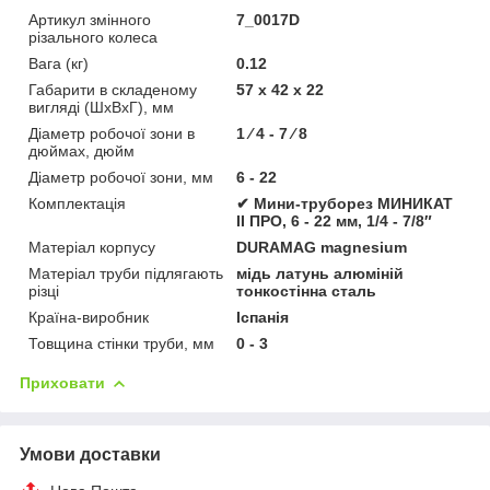
Артикул змінного
7_0017D
різального колеса
Вага (кг)
0.12
Габарити в складеному
57 х 42 х 22
вигляді (ШхВхГ), мм
Діаметр робочої зони в
1 ⁄ 4 - 7 ⁄ 8
дюймах, дюйм
Діаметр робочої зони, мм
6 - 22
Комплектація
✔ Мини-труборез МИНИКАТ
ІІ ПРО, 6 - 22 мм, 1/4 - 7/8″
Матеріал корпусу
DURAMAG magnesium
Матеріал труби підлягають
мідь латунь алюміній
різці
тонкостінна сталь
Країна-виробник
Іспанія
Товщина стінки труби, мм
0 - 3
Приховати
Умови доставки