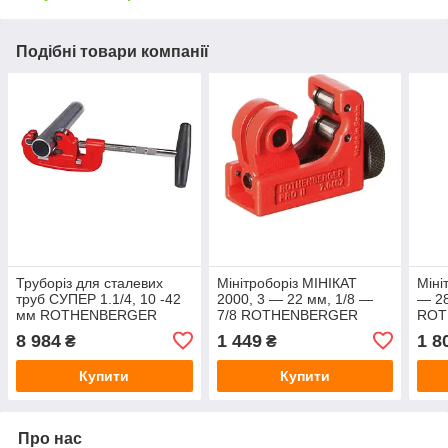
Подібні товари компанії
Труборіз для сталевих
Мінітроборіз МІНІКАТ
Міні
труб СУПЕР 1.1/4, 10 -42
2000, 3 — 22 мм, 1/8 —
— 28
мм ROTHENBERGER
7/8 ROTHENBERGER
ROT
7_0040
7_0105
8 984
1 449
1 8
₴
₴
Купити
Купити
Про нас