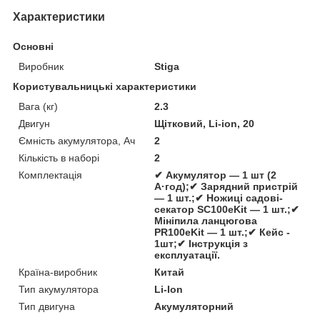
Характеристики
Основні
Виробник
Stiga
Користувальницькі характеристики
Вага (кг)
2.3
Двигун
Щітковий, Li-ion, 20
Ємність акумулятора, Ач
2
Кількість в наборі
2
Комплектація
✔ Акумулятор — 1 шт (2
А·год);✔ Зарядний пристрій
— 1 шт.;✔ Ножиці садові-
секатор SC100eKit — 1 шт.;✔
Мініпила ланцюгова
PR100eKit — 1 шт.;✔ Кейс -
1шт;✔ Інструкція з
експлуатації.
Країна-виробник
Китай
Тип акумулятора
Li-Ion
Тип двигуна
Акумуляторний