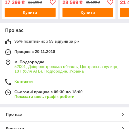
17 399
28 599
21 
₴
₴
21 199 ₴
35 599 ₴
DeWALT DCK200MP2T
Купити
Купити
Про нас
95% позитивних з 59 відгуків за рік
Працює з 20.11.2018
м. Подгородне
52001, Дніпропетровська область, Центральна вулиця,
18Т (біля АТБ), Подгородне, Україна
Контакти
Сьогодні працює з 09:30 до 18:00
Показати весь графік роботи
Про нас
Контакти