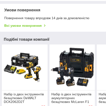
Умови повернення
Повернення товару впродовж 14 днів за домовленістю
Всі умови повернення
Подібні товари компанії
Набір із двох інструментів
Набір із двох інструментів
Набі
безщіткових DeWALT
акумуляторних
акум
DCK2062D2T
безщіткових McLaren F1
безщ
TEAM LIMITED EDITION
DCK