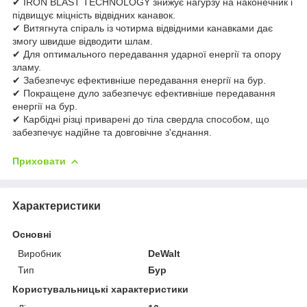
✔ IRON BLAST TECHNOLOGY знижує нагурзу на наконечник і
підвищує міцність відвідних канавок.
✔ Витягнута спіраль із чотирма відвідними канавками дає
змогу швидше відводити шлам.
✔ Для оптимального передавання ударної енергії та опору
зламу.
✔ Забезпечує ефективніше передавання енергії на бур.
✔ Покращене дуло забезпечує ефективніше передавання
енергії на бур.
✔ Карбідні різці приварені до тіла свердла способом, що
забезпечує надійне та довговічне з'єднання.
Приховати
Характеристики
Основні
Виробник
DeWalt
Тип
Бур
Користувальницькі характеристики