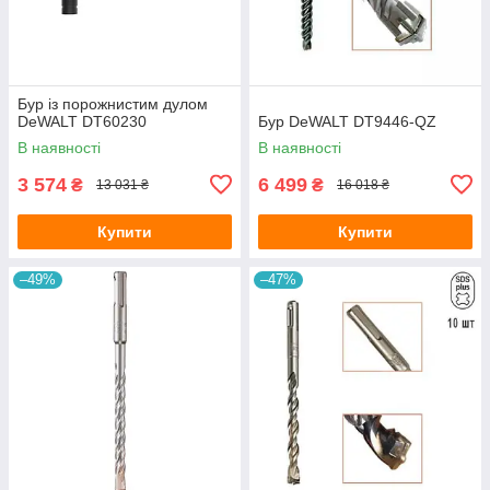
Бур із порожнистим дулом
DeWALT DT60230
Бур DeWALT DT9446-QZ
В наявності
В наявності
3 574
6 499
₴
₴
13 031 ₴
16 018 ₴
Купити
Купити
–49%
–47%