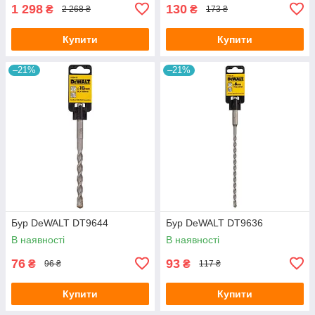
1 298
130
₴
₴
2 268 ₴
173 ₴
Купити
Купити
–21%
–21%
Бур DeWALT DT9644
Бур DeWALT DT9636
В наявності
В наявності
76
93
₴
₴
96 ₴
117 ₴
Купити
Купити