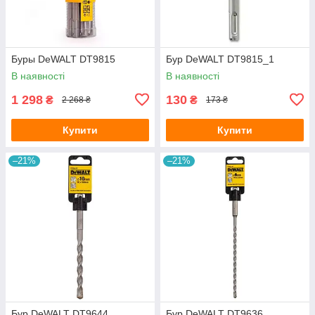
Буры DeWALT DT9815
Бур DeWALT DT9815_1
В наявності
В наявності
1 298
130
₴
₴
2 268 ₴
173 ₴
Купити
Купити
–21%
–21%
Бур DeWALT DT9644
Бур DeWALT DT9636