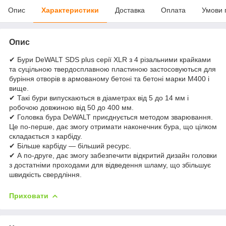
Опис
Характеристики
Доставка
Оплата
Умови 
Опис
✔ Бури DeWALT SDS plus серії XLR з 4 різальними крайками
та суцільною твердосплавною пластиною застосовуються для
буріння отворів в армованому бетоні та бетоні марки М400 і
вище.
✔ Такі бури випускаються в діаметрах від 5 до 14 мм і
робочою довжиною від 50 до 400 мм.
✔ Головка бура DeWALT приєднується методом зварювання.
Це по-перше, дає змогу отримати наконечник бура, що цілком
складається з карбіду.
✔ Більше карбіду — більший ресурс.
✔ А по-друге, дає змогу забезпечити відкритий дизайн головки
з достатніми проходами для відведення шламу, що збільшує
швидкість свердління.
Приховати