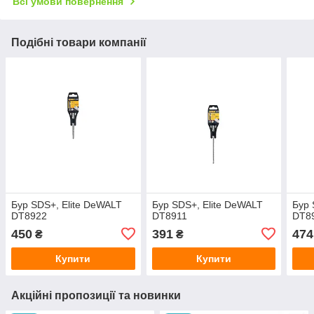
Всі умови повернення
Подібні товари компанії
Бур SDS+, Elite DeWALT
Бур SDS+, Elite DeWALT
Бур 
DT8922
DT8911
DT8
450
391
474
₴
₴
Купити
Купити
Акційні пропозиції та новинки