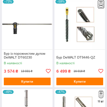
–73%
–59%
Бур із порожнистим дулом
DeWALT DT60230
Бур DeWALT DT9446-QZ
В наявності
В наявності
3 574
6 499
₴
₴
13 031 ₴
16 018 ₴
Купити
Купити
–49%
–47%