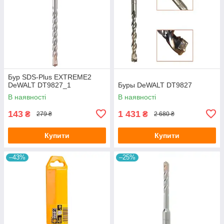
Бур SDS-Plus EXTREME2
DeWALT DT9827_1
Буры DeWALT DT9827
В наявності
В наявності
143
1 431
₴
₴
279 ₴
2 680 ₴
Купити
Купити
–43%
–25%