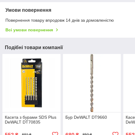
Умови повернення
Повернення товару впродовж 14 днів за домовленістю
Всі умови повернення
Подібні товари компанії
Касета з бурами SDS Plus
Бур DeWALT DT9660
Касе
DeWALT DT70835
DeW
552
680
552
₴
₴
691 ₴
850 ₴