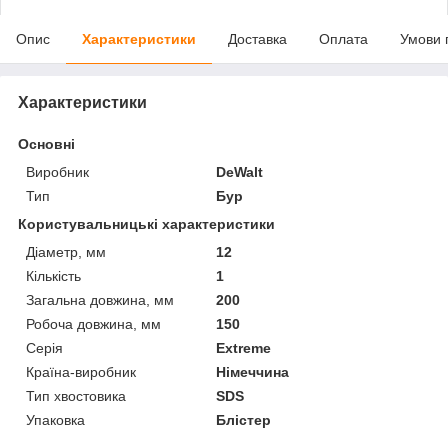
Опис
Характеристики
Доставка
Оплата
Умови 
Характеристики
Основні
Виробник
DeWalt
Тип
Бур
Користувальницькі характеристики
Діаметр, мм
12
Кількість
1
Загальна довжина, мм
200
Робоча довжина, мм
150
Серія
Extreme
Країна-виробник
Німеччина
Тип хвостовика
SDS
Упаковка
Блістер