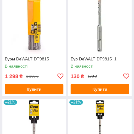
Буры DeWALT DT9815
Бур DeWALT DT9815_1
В наявності
В наявності
1 298
130
₴
₴
2 268 ₴
173 ₴
Купити
Купити
–21%
–21%