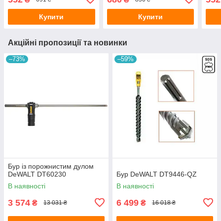
Купити
Купити
Акційні пропозиції та новинки
–73%
–59%
Бур із порожнистим дулом
DeWALT DT60230
Бур DeWALT DT9446-QZ
В наявності
В наявності
3 574
6 499
₴
₴
13 031 ₴
16 018 ₴