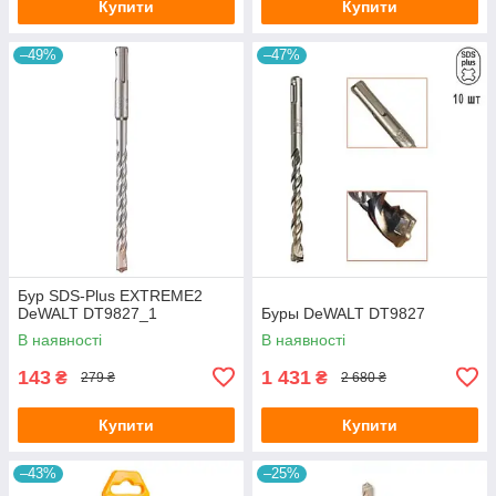
Купити
Купити
–49%
–47%
Бур SDS-Plus EXTREME2
DeWALT DT9827_1
Буры DeWALT DT9827
В наявності
В наявності
143
1 431
₴
₴
279 ₴
2 680 ₴
Купити
Купити
–43%
–25%