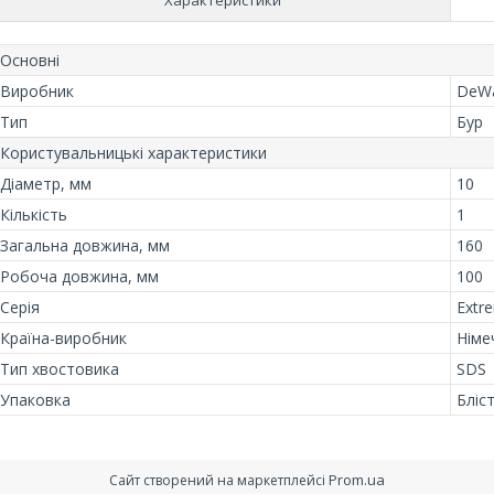
Основні
Виробник
DeWa
Тип
Бур
Користувальницькі характеристики
Діаметр, мм
10
Кількість
1
Загальна довжина, мм
160
Робоча довжина, мм
100
Серія
Extr
Країна-виробник
Німе
Тип хвостовика
SDS
Упаковка
Бліс
Prom.ua
Сайт створений на маркетплейсі