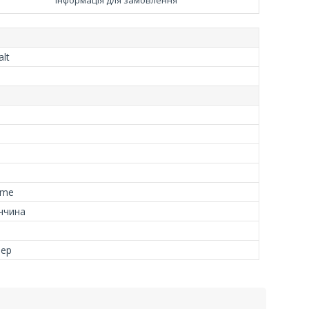
lt
eme
ччина
тер