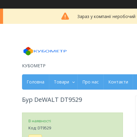
Зараз у компанії неробочий
КУБОМЕТР
Головна
Товари
Про нас
Контакти
Бур DeWALT DT9529
В наявності
Код:
DT9529