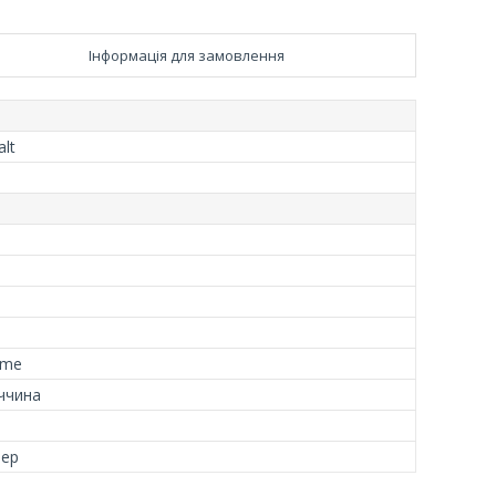
Інформація для замовлення
lt
eme
ччина
тер