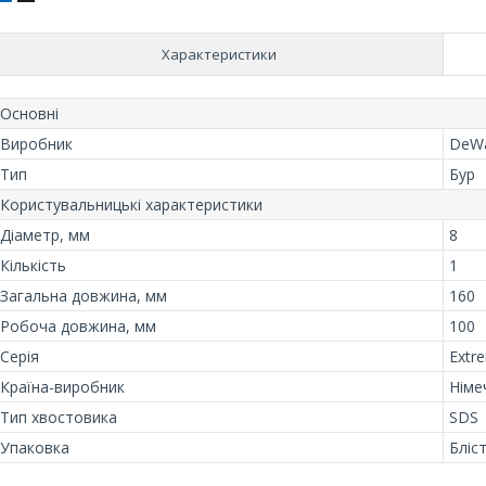
Характеристики
Основні
Виробник
DeWa
Тип
Бур
Користувальницькі характеристики
Діаметр, мм
8
Кількість
1
Загальна довжина, мм
160
Робоча довжина, мм
100
Серія
Extr
Країна-виробник
Німе
Тип хвостовика
SDS
Упаковка
Бліс