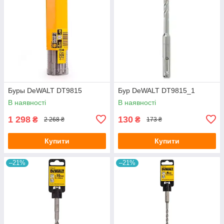
Буры DeWALT DT9815
Бур DeWALT DT9815_1
В наявності
В наявності
1 298
130
₴
₴
2 268 ₴
173 ₴
Купити
Купити
–21%
–21%