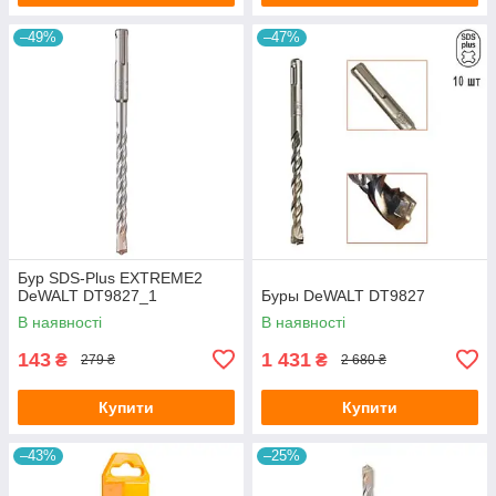
–49%
–47%
Бур SDS-Plus EXTREME2
DeWALT DT9827_1
Буры DeWALT DT9827
В наявності
В наявності
143
1 431
₴
₴
279 ₴
2 680 ₴
Купити
Купити
–43%
–25%