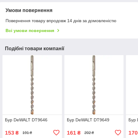
Умови повернення
Повернення товару впродовж 14 днів за домовленістю
Всі умови повернення
Подібні товари компанії
Бур DeWALT DT9646
Бур DeWALT DT9649
Бур
153
161
170
₴
₴
191 ₴
202 ₴