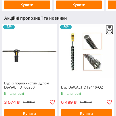
Купити
Купити
Акційні пропозиції та новинки
–73%
–59%
Бур із порожнистим дулом
DeWALT DT60230
Бур DeWALT DT9446-QZ
В наявності
В наявності
3 574
6 499
₴
₴
13 031 ₴
16 018 ₴
Купити
Купити