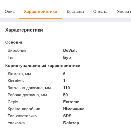
Опис
Характеристики
Доставка
Оплата
Умови 
Характеристики
Основні
Виробник
DeWalt
Тип
Бур
Користувальницькі характеристики
Діаметр, мм
6
Кількість
1
Загальна довжина, мм
110
Робоча довжина, мм
50
Серія
Extreme
Країна-виробник
Німеччина
Тип хвостовика
SDS
Упаковка
Блістер