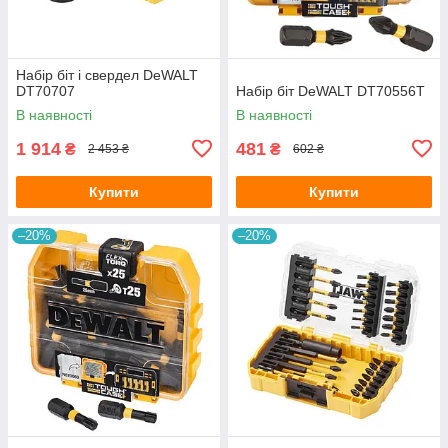
Набір біт і свердел DeWALT
DT70707
Набір біт DeWALT DT70556T
В наявності
В наявності
1 914
481
₴
₴
2 453 ₴
602 ₴
Купити
Купити
–20%
–20%