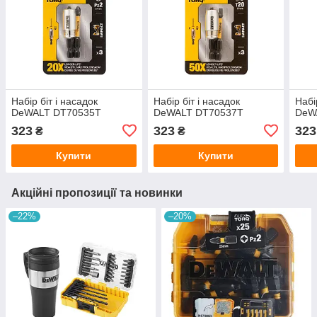
Набір біт і насадок
Набір біт і насадок
Набі
DeWALT DT70535T
DeWALT DT70537T
DeW
323
323
323
₴
₴
Купити
Купити
Акційні пропозиції та новинки
–22%
–20%