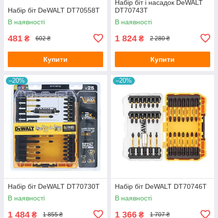
Набір біт і насадок DeWALT
Набір біт DeWALT DT70558T
DT70743T
В наявності
В наявності
481
1 824
₴
₴
602 ₴
2 280 ₴
Купити
Купити
–20%
–20%
Набір біт DeWALT DT70730T
Набір біт DeWALT DT70746T
В наявності
В наявності
1 484
1 366
₴
₴
1 855 ₴
1 707 ₴