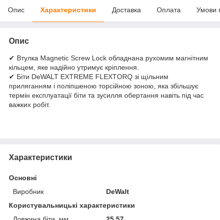
Опис
Характеристики
Доставка
Оплата
Умови 
Опис
✔ Втулка Magnetic Screw Lock обладнана рухомим магнітним
кільцем, яке надійно утримує кріплення.
✔ Біти DeWALT EXTREME FLEXTORQ зі щільним
приляганням і поліпшеною торсійною зоною, яка збільшує
термін експлуатації біти та зусилля обертання навіть під час
важких робіт.
Характеристики
Основні
Виробник
DeWalt
Користувальницькі характеристики
Довжина біти, мм
25.57