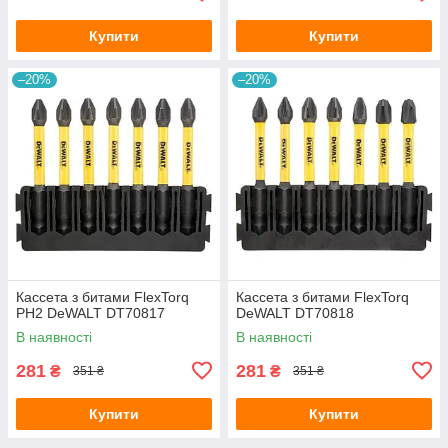
Купити
Купити
–20%
–20%
Кассета з битами FlexTorq
Кассета з битами FlexTorq
PH2 DeWALT DT70817
DeWALT DT70818
В наявності
В наявності
281
281
₴
₴
351 ₴
351 ₴
Купити
Купити