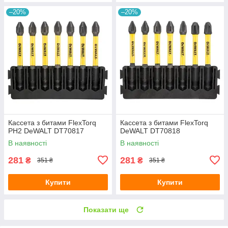
–20%
–20%
Кассета з битами FlexTorq
Кассета з битами FlexTorq
PH2 DeWALT DT70817
DeWALT DT70818
В наявності
В наявності
281
281
₴
₴
351 ₴
351 ₴
Купити
Купити
Показати ще