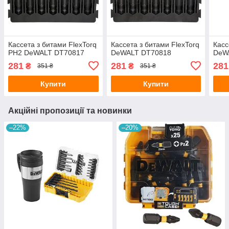
Кассета з битами FlexTorq
Кассета з битами FlexTorq
Касс
PH2 DeWALT DT70817
DeWALT DT70818
DeW
281
281
281
₴
₴
351 ₴
351 ₴
Купити
Купити
Акційні пропозиції та новинки
–22%
–20%