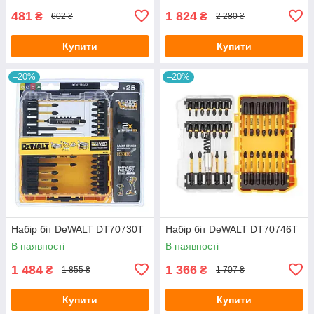
481
1 824
₴
₴
602 ₴
2 280 ₴
Купити
Купити
–20%
–20%
Набір біт DeWALT DT70730T
Набір біт DeWALT DT70746T
В наявності
В наявності
1 484
1 366
₴
₴
1 855 ₴
1 707 ₴
Купити
Купити