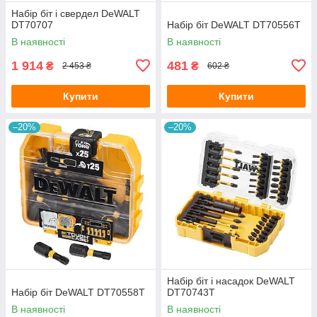
Набір біт і свердел DeWALT
DT70707
Набір біт DeWALT DT70556T
В наявності
В наявності
1 914
481
₴
₴
2 453 ₴
602 ₴
Купити
Купити
–20%
–20%
Набір біт і насадок DeWALT
Набір біт DeWALT DT70558T
DT70743T
В наявності
В наявності