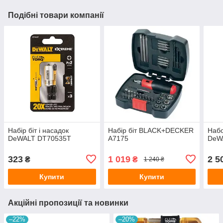
Подібні товари компанії
Набір біт і насадок
Набір біт BLACK+DECKER
Набо
DeWALT DT70535T
A7175
DeW
323
1 019
2 5
₴
₴
1 240 ₴
Купити
Купити
Акційні пропозиції та новинки
–22%
–20%