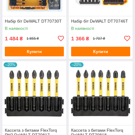
Набір біт DeWALT DT70730T
Набір біт DeWALT DT70746T
В наявності
В наявності
1 484
1 366
₴
₴
1 855 ₴
1 707 ₴
Купити
Купити
–20%
–20%
Кассета з битами FlexTorq
Кассета з битами FlexTorq
PH2 DeWALT DT70817
DeWALT DT70818