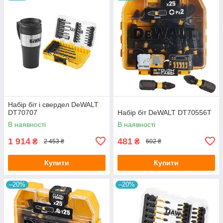
Набір біт і свердел DeWALT
DT70707
Набір біт DeWALT DT70556T
В наявності
В наявності
1 914
481
₴
₴
2 453 ₴
602 ₴
Купити
Купити
–20%
–20%