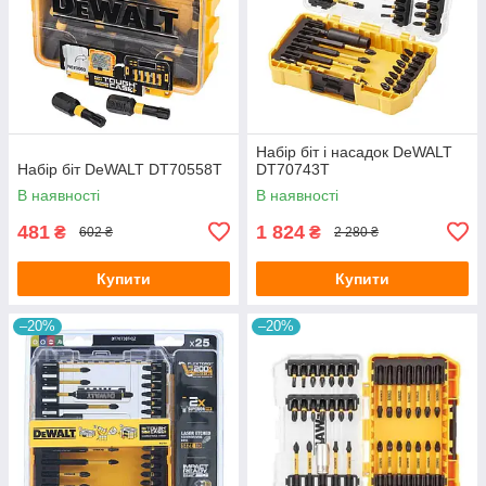
Набір біт і насадок DeWALT
Набір біт DeWALT DT70558T
DT70743T
В наявності
В наявності
481
1 824
₴
₴
602 ₴
2 280 ₴
Купити
Купити
–20%
–20%